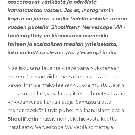
poseeraavat värikästä ja pörröistä
karvataustaa vasten. Jos et, Instagramin
käyttö on jäänyt sinulla todella vähälle tämän
vuoden puolella.
Shoplifterin Nervescape VIII -
taidenäyttely on kiinnostava esimerkki
taiteen ja sosiaalisen median yhteiselosta,
joka vaikuttaa olevan yhä yleisempi ilmiö.
Maaliskuisena lauantai-iltapäivänä Nykytaiteen
museo Kiasman viidennessä kerroksessa riittää
väkeä. Ihmisiä makoilee säkkituolia muistuttavilla
jättiläismäisillä tyynyillä ja silittelee ihmetyksissään
kirkkaanvärisiä karvamatoja. Samassa tilassa
monet räpsivät kuvia puhelimellaan. Islantilaisen
Shoplifterin
massiivinen tekohiuksista koottu
installaatio
Nervescape VIII
vetää somettajia