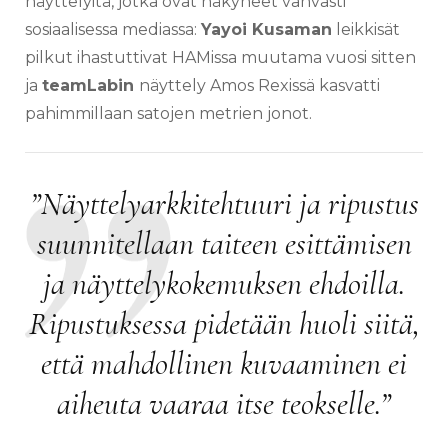
näyttelyitä, jotka ovat näkyneet vahvasti
sosiaalisessa mediassa:
Yayoi Kusaman
leikkisät
pilkut ihastuttivat HAMissa muutama vuosi sitten
ja
teamLabin
näyttely Amos Rexissä kasvatti
pahimmillaan satojen metrien jonot.
”Näyttelyarkkitehtuuri ja ripustus
suunnitellaan taiteen esittämisen
ja näyttelykokemuksen ehdoilla.
Ripustuksessa pidetään huoli siitä,
että mahdollinen kuvaaminen ei
aiheuta vaaraa itse teokselle.”