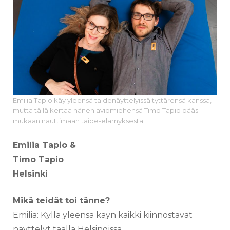
Emilia Tapio käy yleensä taidenäyttelyissä tyttärensä kanssa,
mutta tällä kertaa hänen aviomiehensä Timo Tapio pääsi
mukaan nauttimaan taide-elämyksestä.
Emilia Tapio &
Timo Tapio
Helsinki
Mikä teidät toi tänne
?
Emilia: Kyllä yleensä käyn kaikki kiinnostavat
näyttelyt täällä Helsingissä.