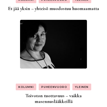
Et jää yksin – yhteisö muodostuu huomaamatta
KOLUMNI
PUHEENVUORO
YLEINEN
Toivoton tuottavuus – vaikka
masennuslääkkeillä