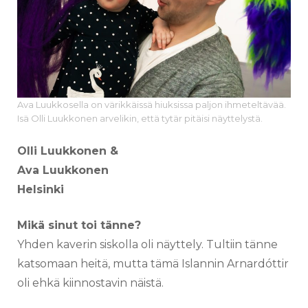
Ava Luukkosella on värikkäissä hiuksissa paljon ihmeteltävää.
Isä Olli Luukkonen arvelikin, että tytär pitäisi näyttelystä.
Olli Luukkonen &
Ava Luukkonen
Helsinki
Mikä sinut toi tänne?
Yhden kaverin siskolla oli näyttely. Tultiin tänne
katsomaan heitä, mutta tämä Islannin
Arnardóttir
oli ehkä kiinnostavin näistä.