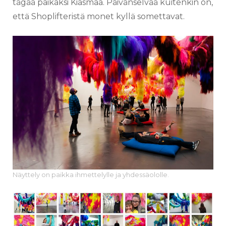
tägää paikaksi Kiasmaa.
Päivänselvää kuitenkin on,
että Shoplifteristä monet kyllä somettavat.
Näyttely on paikka ihmettelylle ja yhdessäololle.