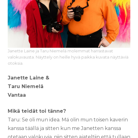
Janette Laine ja Taru Niemelä molemmat harrastavat
valokuvausta. Näyttely on heille hyvä paikka kuvata näyttäviä
otoksia.
Janette Laine &
Taru Niemelä
Vantaa
Mikä teidät toi tänne
?
Taru: Se oli mun idea. Mä olin mun toisen kaverin
kanssa täällä ja sitten kun me Janetten kanssa
otetaan valokuvia, niin sitten ajateltiin että tullaan