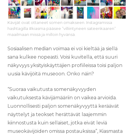
Kävijät ovat ottaneet somen omakseen. Instagramissa
hashtagilla #kiasma pääsee ”villiintyneen sateenkaaren”
maailmaan missä ja milloin hyvänsä.
Sosiaalisen median voimaa ei voi kieltää ja siellä
sana kulkee nopeasti. Voisi kuvitella, että suuri
näkyvyys yksityiskäyttäjien profiileissa toisi paljon
uusia kävijöitä museoon. Onko näin?
“Suoraa vaikutusta somenäkyvyyden
vaikutuksesta kävijämääriin on vaikea arvioida.
Luonnollisesti paljon somenäkyvyyttä keräävät
näyttelyt ja teokset herättävät laajemmin
kiinnostusta kuin sellaiset, jotka eivät leviä
museokävijöiden omissa postauksissa”, Kiasmasta