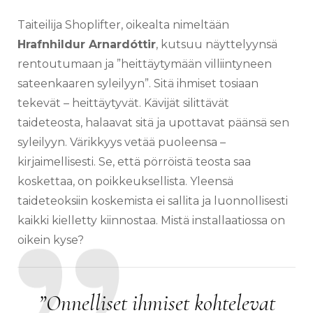
Taiteilija Shoplifter, oikealta nimeltään
Hrafnhildur Arnardóttir
,
kutsuu näyttelyynsä
rentoutumaan ja ”heittäytymään
villiintyneen
sateenkaaren syleilyyn”. Sitä ihmiset tosiaan
tekevät – heittäytyvät. Kävijät silittävät
taideteosta, halaavat sitä ja upottavat päänsä sen
syleilyyn.
Värikkyys vetää puoleensa –
kirjaimellisesti. Se, että pörröistä teosta saa
koskettaa, on poikkeuksellista. Yleensä
taideteoksiin koskemista ei sallita ja luonnollisesti
kaikki kielletty kiinnostaa. Mistä installaatiossa on
oikein kyse?
”Onnelliset ihmiset kohtelevat