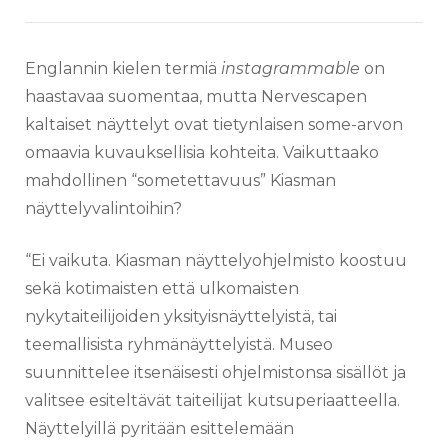
Englannin kielen termiä
instagrammable
on
haastavaa suomentaa, mutta Nervescapen
kaltaiset näyttelyt ovat tietynlaisen some-arvon
omaavia kuvauksellisia kohteita.
Vaikuttaako
mahdollinen “sometettavuus” Kiasman
näyttelyvalintoihin?
“Ei vaikuta. Kiasman näyttelyohjelmisto koostuu
sekä kotimaisten että ulkomaisten
nykytaiteilijoiden yksityisnäyttelyistä, tai
teemallisista ryhmänäyttelyistä. Museo
suunnittelee itsenäisesti ohjelmistonsa sisällöt ja
valitsee esiteltävät taiteilijat kutsuperiaatteella.
Näyttelyillä pyritään esittelemään