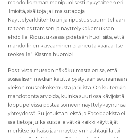
mahdollisimman monipuolisesti nykytaiteen eri
ilmiöitä, sisältöjä ja ilmaisutapoja.
Näyttelyarkkitehtuuri ja ripustus suunnitellaan
taiteen esittämisen ja näyttelykokemuksen
ehdoilla. Ripustuksessa pidetään huoli siitä, että
mahdollinen kuvaaminen ei aiheuta vaaraa itse
teokselle”, Kiasma huomioi.
Positiivista museon näkökulmasta on se, että
sosiaalisen median kautta pystytään seuraamaan
yleisön museokokemusta ja fiilistä. On kuitenkin
mahdotonta arvioida, kuinka suuri osa kävijöistä
loppupeleissä postaa someen näyttelykäyntinsä
yhteydessä. S
uljetuista tileistä ja Facebookista ei
saa tietoja julkaisuista, eivätkä kaikki käyttäjät
merkitse julkaisujaan näyttelyn hashtagilla tai