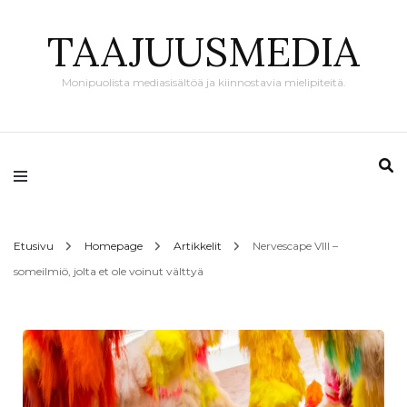
TAAJUUSMEDIA
Monipuolista mediasisältöä ja kiinnostavia mielipiteitä.
Etusivu
Homepage
Artikkelit
Nervescape VIII –
someilmiö, jolta et ole voinut välttyä