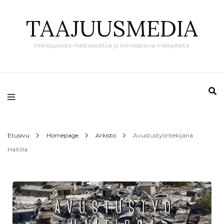
TAAJUUSMEDIA
Monipuolista mediasisältöä ja kiinnostavia mielipiteitä.
Etusivu
Homepage
Arkisto
Avustustyöntekijänä
Haitilla