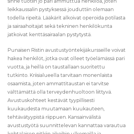
sinne tuotiin jo pari ammuttua henkilöä, joten
leikkaussalin pystyksessä jouduttiin olemaan
todella ripeitä. Lääkärit alkoivat operoida potilasta
ja sairaahoitajat sekä tekninen henkilökunta
jatkoivat kenttäsairaalan pystytystä.
Punaisen Ristin avustustyöntekijäkursseille voivat
hakea henkilöt, jotka ovat olleet työelämässä pari
vuotta, ja heillä on taustallaan suoritettu
tutkinto. Kriisialueella tarvitaan monenlaista
osaamista, joten ammattitaustan ei tarvitse
välttämättä olla terveydenhuoltoon liittyvä.
Avustuskohteet kestävät tyypillisesti
kuukaudesta muutamaan kuukauteen,
tehtävätyypistä riippuen. Kansainvälistä
avustustyötä suunnittelevan kannattaa varautua
kohtalaisen pitkiin aikoihin ulkomailla ja