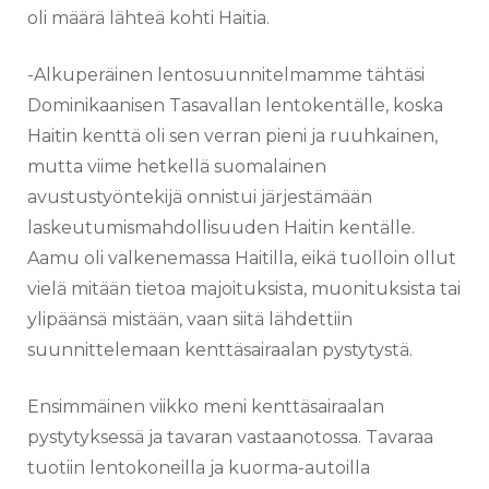
oli määrä lähteä kohti Haitia.
-Alkuperäinen lentosuunnitelmamme tähtäsi
Dominikaanisen Tasavallan lentokentälle, koska
Haitin kenttä oli sen verran pieni ja ruuhkainen,
mutta viime hetkellä suomalainen
avustustyöntekijä onnistui järjestämään
laskeutumismahdollisuuden Haitin kentälle.
Aamu oli valkenemassa Haitilla, eikä tuolloin ollut
vielä mitään tietoa majoituksista, muonituksista tai
ylipäänsä mistään, vaan siitä lähdettiin
suunnittelemaan kenttäsairaalan pystytystä.
Ensimmäinen viikko meni kenttäsairaalan
pystytyksessä ja tavaran vastaanotossa. Tavaraa
tuotiin lentokoneilla ja kuorma-autoilla