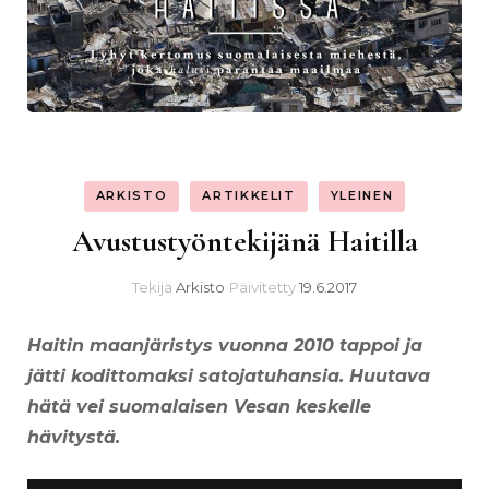
ARKISTO
ARTIKKELIT
YLEINEN
Avustustyöntekijänä Haitilla
Tekijä
Arkisto
Päivitetty
19.6.2017
Haitin maanjäristys vuonna 2010 tappoi ja
jätti kodittomaksi satojatuhansia. Huutava
hätä vei suomalaisen Vesan keskelle
hävitystä.