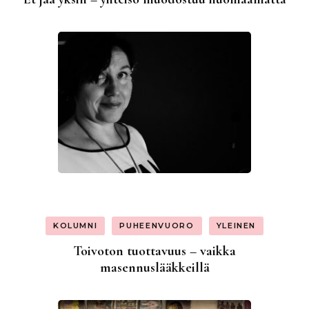
KOLUMNI
PUHEENVUORO
YLEINEN
Toivoton tuottavuus – vaikka
masennuslääkkeillä