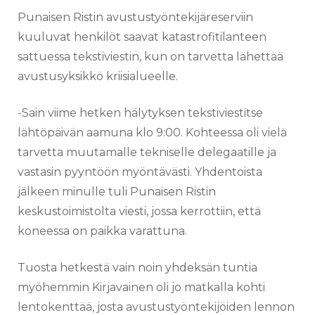
Punaisen Ristin avustustyöntekijäreserviin
kuuluvat henkilöt saavat katastrofitilanteen
sattuessa tekstiviestin, kun on tarvetta lähettää
avustusyksikkö kriisialueelle.
-Sain viime hetken hälytyksen tekstiviestitse
lähtöpäivän aamuna klo 9:00. Kohteessa oli vielä
tarvetta muutamalle tekniselle delegaatille ja
vastasin pyyntöön myöntävästi. Yhdentoista
jälkeen minulle tuli Punaisen Ristin
keskustoimistolta viesti, jossa kerrottiin, että
koneessa on paikka varattuna.
Tuosta hetkestä vain noin yhdeksän tuntia
myöhemmin Kirjavainen oli jo matkalla kohti
lentokenttää, josta avustustyöntekijöiden lennon