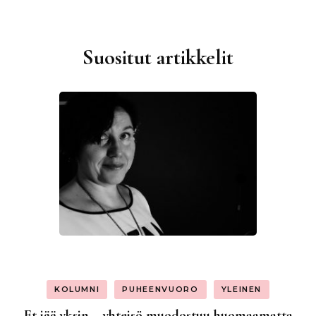
Suositut artikkelit
KOLUMNI
PUHEENVUORO
YLEINEN
Et jää yksin – yhteisö muodostuu huomaamatta