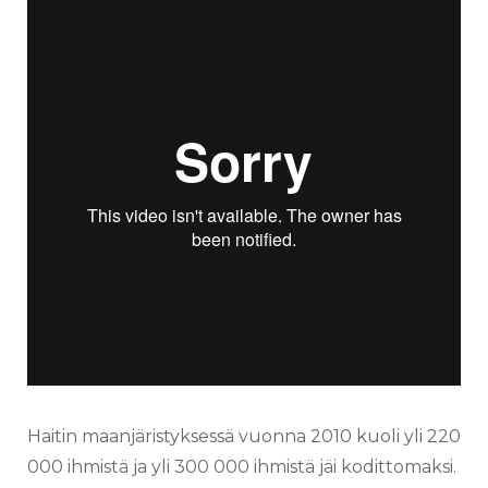
Haitin maanjäristyksessä vuonna 2010 kuoli yli 220
000 ihmistä ja yli 300 000 ihmistä jäi kodittomaksi.