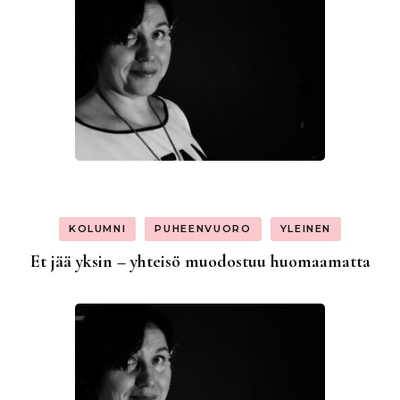
KOLUMNI
PUHEENVUORO
YLEINEN
Et jää yksin – yhteisö muodostuu huomaamatta