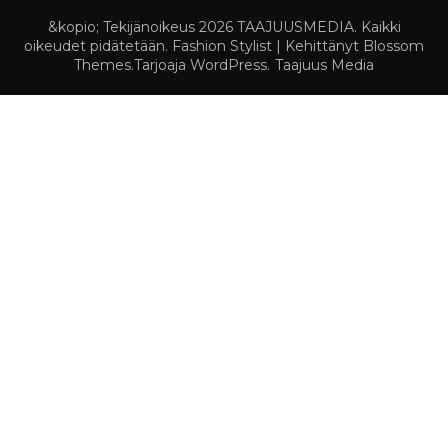
&kopio; Tekijänoikeus 2026
TAAJUUSMEDIA
. Kaikki
oikeudet pidätetään.
Fashion Stylist | Kehittänyt
Blossom
Themes
.Tarjoaja
WordPress
.
Taajuus Media