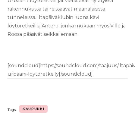
Urbaanit löytöretkeiljät vierailevat hylätyissä
rakennuksissa tai reissaavat maanalaisissa
tunneleissa. lltapäiväklubin luona kävi
löytöretkeilijä Antero, jonka mukaan myös Ville ja
Roosa pääsivät seikkailemaan.
[soundcloud]https://soundcloud.com/taajuus/iltapaiv
urbaani-loytoretkeily[/soundcloud]
KAUPUNKI
Tags: