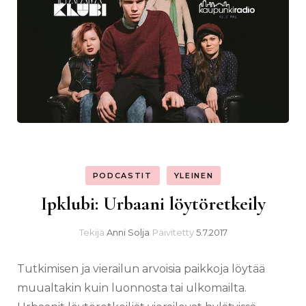
PODCASTIT
YLEINEN
Ipklubi: Urbaani löytöretkeily
Tekijä
Anni Solja
Päivitetty
5.7.2017
Tutkimisen ja vierailun arvoisia paikkoja löytää
muualtakin kuin luonnosta tai ulkomailta.