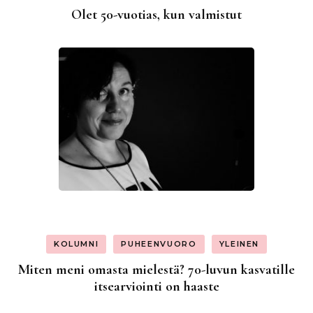
Olet 50-vuotias, kun valmistut
KOLUMNI
PUHEENVUORO
YLEINEN
Miten meni omasta mielestä? 70-luvun kasvatille
itsearviointi on haaste