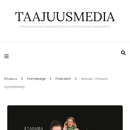
TAAJUUSMEDIA
Monipuolista mediasisältöä ja kiinnostavia mielipiteitä.
Etusivu
Homepage
Podcastit
Ipklubi: Urbaani
löytöretkeily