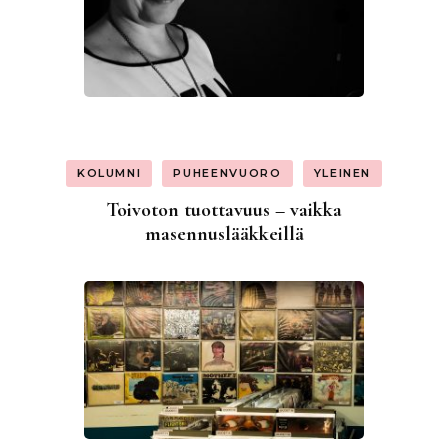
KOLUMNI
PUHEENVUORO
YLEINEN
Toivoton tuottavuus – vaikka
masennuslääkkeillä