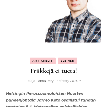
ARTIKKELIT
YLEINEN
Friikkejä ei tueta!
Tekijä
Hanna Räty
Päivitetty
7.6.2017
Helsingin Perussuomalaisten Nuorten
puheenjohtaja Jarmo Keto osallistui tänään
torstaina 9.4. Metropolian opiskelijoiden