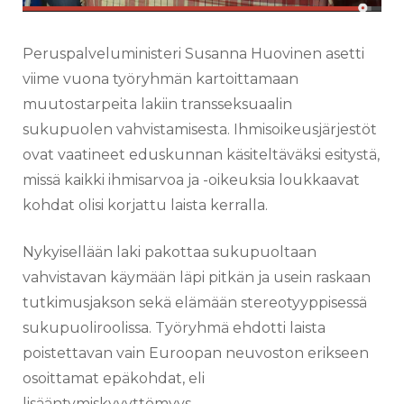
Peruspalveluministeri Susanna Huovinen asetti
viime vuona työryhmän kartoittamaan
muutostarpeita lakiin transseksuaalin
sukupuolen vahvistamisesta. Ihmisoikeusjärjestöt
ovat vaatineet eduskunnan käsiteltäväksi esitystä,
missä kaikki ihmisarvoa ja -oikeuksia loukkaavat
kohdat olisi korjattu laista kerralla.
Nykyisellään laki pakottaa sukupuoltaan
vahvistavan käymään läpi pitkän ja usein raskaan
tutkimusjakson sekä elämään stereotyyppisessä
sukupuoliroolissa. Työryhmä ehdotti laista
poistettavan vain Euroopan neuvoston erikseen
osoittamat epäkohdat, eli
lisääntymiskyvyttömyys-