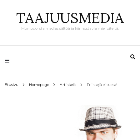
TAAJUUSMEDIA
Monipuolista mediasisältöä ja kiinnostavia mielipiteitä.
Etusivu
Homepage
Artikkelit
Friikkejä ei tueta!