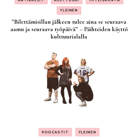
ARTIKKELIT
KULTTUURI
YHTEISKUNTA
YLEINEN
”Bilettämisillan jälkeen tulee aina se seuraava
aamu ja seuraava työpäivä” – Päihteiden käyttö
kulttuurialalla
PODCASTIT
YLEINEN