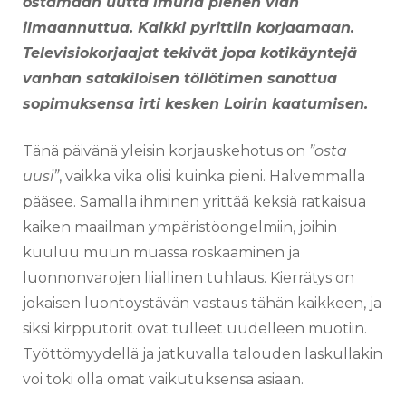
ostamaan uutta imuria pienen vian
ilmaannuttua. Kaikki pyrittiin korjaamaan.
Televisiokorjaajat tekivät jopa kotikäyntejä
vanhan satakiloisen töllötimen sanottua
sopimuksensa irti kesken Loirin kaatumisen.
Tänä päivänä yleisin korjauskehotus on
”osta
uusi”
, vaikka vika olisi kuinka pieni. Halvemmalla
pääsee. Samalla ihminen yrittää keksiä ratkaisua
kaiken maailman ympäristöongelmiin, joihin
kuuluu muun muassa roskaaminen ja
luonnonvarojen liiallinen tuhlaus. Kierrätys on
jokaisen luontoystävän vastaus tähän kaikkeen, ja
siksi kirpputorit ovat tulleet uudelleen muotiin.
Työttömyydellä ja jatkuvalla talouden laskullakin
voi toki olla omat vaikutuksensa asiaan.