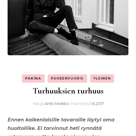
PAKINA
PUHEENVUORO
YLEINEN
Turhuuksien turhuus
Tekijä
Antti Melkko
Päivitetty
1.6.2017
Ennen kaikenlaisille tavaroille löytyi oma
huoltoliike. Ei tarvinnut heti rynnätä