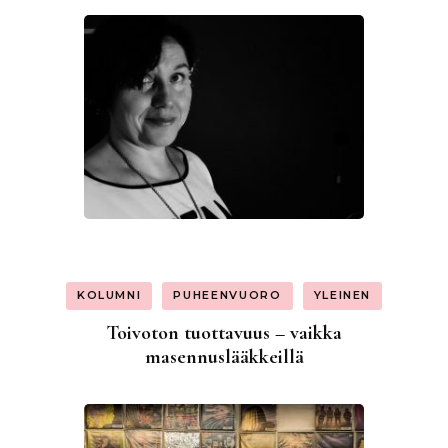
KOLUMNI
PUHEENVUORO
YLEINEN
Toivoton tuottavuus – vaikka
masennuslääkkeillä