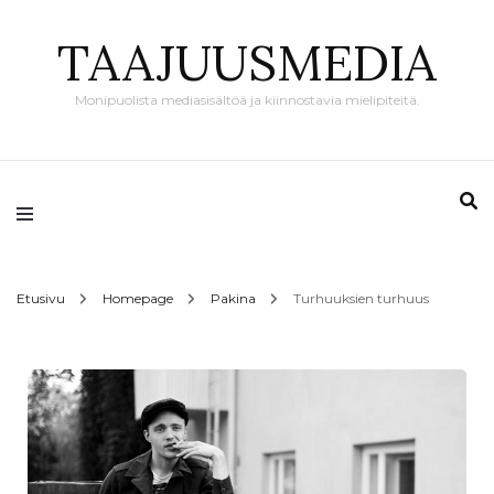
TAAJUUSMEDIA
Monipuolista mediasisältöä ja kiinnostavia mielipiteitä.
Etusivu
Homepage
Pakina
Turhuuksien turhuus