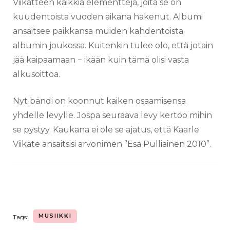
Viikatteen kaikkia elementtejä, joita se on
kuudentoista vuoden aikana hakenut. Albumi
ansaitsee paikkansa muiden kahdentoista
albumin joukossa. Kuitenkin tulee olo, että jotain
jää kaipaamaan − ikään kuin tämä olisi vasta
alkusoittoa.
Nyt bändi on koonnut kaiken osaamisensa
yhdelle levylle. Jospa seuraava levy kertoo mihin
se pystyy. Kaukana ei ole se ajatus, että Kaarle
Viikate ansaitsisi arvonimen ”Esa Pulliainen 2010”.
MUSIIKKI
Tags: