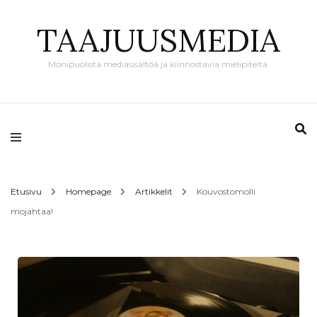
TAAJUUSMEDIA
Monipuolista mediasisältöä ja kiinnostavia mielipiteitä.
Etusivu
Homepage
Artikkelit
Kouvostomolli
mojahtaa!