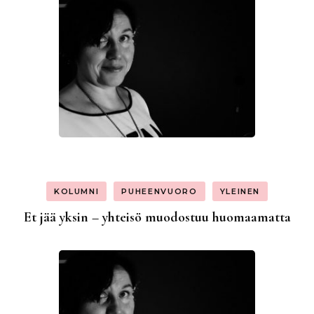
KOLUMNI
PUHEENVUORO
YLEINEN
Et jää yksin – yhteisö muodostuu huomaamatta