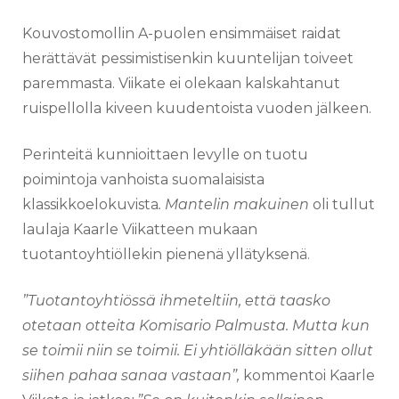
Kouvostomollin A-puolen ensimmäiset raidat
herättävät pessimistisenkin
kuuntelijan toiveet
paremmasta. Viikate ei olekaan kalskahtanut
ruispellolla kiveen kuudentoista vuoden jälkeen.
Perinteitä kunnioittaen levylle on tuotu
poimintoja vanhoista suomalaisista
klassikkoelokuvista
. Mantelin makuinen
oli tullut
laulaja Kaarle Viikatteen mukaan
tuotantoyhtiöllekin pienenä yllätyksenä.
”Tuotantoyhtiössä ihmeteltiin, että taasko
otetaan otteita Komisario Palmusta. Mutta kun
se toimii niin se toimii. Ei yhtiölläkään sitten ollut
siihen pahaa sanaa vastaan”,
kommentoi Kaarle