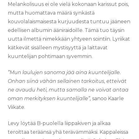
Melankolisuus ei ole vielä kokonaan karissut pois,
mutta huomattava määrä synkästä
kouvolalaismaisesta kurjuudesta tuntuu jääneen
edellisen albumin ääniraidoille. Tämä tuo täysin
uutta ilmettä nimekkään yhtyeen sointiin. Lyriikat
kätkevät sisälleen mystisyyttä ja laittavat
kuuntelijan pohtimaan syvemmin.
”Mun laulujen sanoma jää aina kuuntelijalle.
Onhan siinä vähän sellainen tarkoitus, etteivät
ne avaudu heti, mutta samalla ne voivat antaa
oman merkityksen kuuntelijalle”,
sanoo Kaarle
Viikate.
Levy löytää B-puolella liippakiven ja alkaa
teroittaa teräänsä yhä terävämmäksi. Kappaleissa