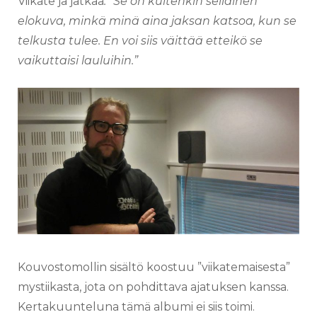
Viikate ja jatkaa
: ”Se on kuitenkin sellainen
elokuva, minkä minä aina jaksan katsoa, kun se
telkusta tulee. En voi siis väittää etteikö se
vaikuttaisi lauluihin.”
Kouvostomollin sisältö koostuu ”viikatemaisesta”
mystiikasta, jota on pohdittava ajatuksen kanssa.
Kertakuunteluna tämä albumi ei siis toimi.