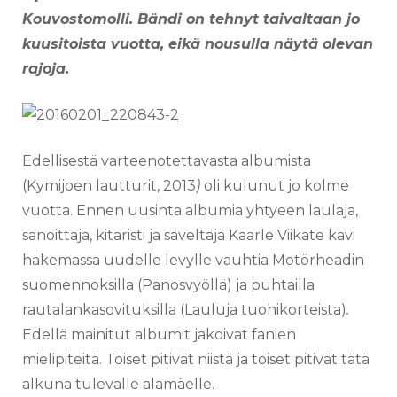
Kouvostomolli. Bändi on tehnyt taivaltaan jo
kuusitoista vuotta, eikä nousulla näytä olevan
rajoja.
Edellisestä varteenotettavasta albumista
(Kymijoen lautturit, 2013
)
oli kulunut jo kolme
vuotta. Ennen uusinta albumia yhtyeen laulaja,
sanoittaja, kitaristi ja säveltäjä Kaarle Viikate kävi
hakemassa uudelle levylle vauhtia Motörheadin
suomennoksilla (Panosvyöllä) ja puhtailla
rautalankasovituksilla (Lauluja tuohikorteista)
.
Edellä mainitut albumit jakoivat fanien
mielipiteitä. Toiset pitivät niistä ja toiset pitivät tätä
alkuna tulevalle alamäelle.