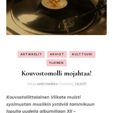
ARTIKKELIT
ARVIOT
KULTTUURI
YLEINEN
Kouvostomolli mojahtaa!
Tekijä
Antti Melkko
Päivitetty
1.6.2017
Kouvostoliittolainen Viikate muisti
sysimustan musiikin ystäviä tammikuun
lopulla uudella albumillaan XII –