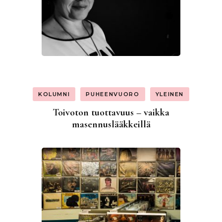
KOLUMNI
PUHEENVUORO
YLEINEN
Toivoton tuottavuus – vaikka
masennuslääkkeillä