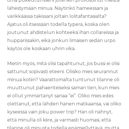
oma pukeutumiseni jotenkin provosoinut miestä
lähestymään minua. Näytinkö hameessani ja
värikkäässä takissani joltain lolitafantasialta?
Ajatus oli itsessään todella typerä, koska olen
joutunut ahdistelun kohteeksi ihan collareissa ja
hupparissakin, eikä jonkun limaisen sedän urpo
käytös ole koskaan uhrin vika.
Mietin myös, mitä olisi tapahtunut, jos bussi ei olisi
sattunut sopivasti eteeni. Olisiko mies seurannut
minua kotiin? Vaarattomalta tuntunut tilanne oli
muuttunut pahaenteiseksi saman tien, kun mies
ei ollut ymmärtänyt sanaa ”ei”. Oliko mies edes
olettanut, että lähden hänen matkaansa, vai oliko
kyseessä vain joku power trip? Hän oli nähnyt,
että minulla oli kiire, ja varmasti huomasi, että
tilanne oli minusta todella epämiellyttävä, mutta