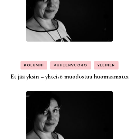
KOLUMNI
PUHEENVUORO
YLEINEN
Et jää yksin – yhteisö muodostuu huomaamatta