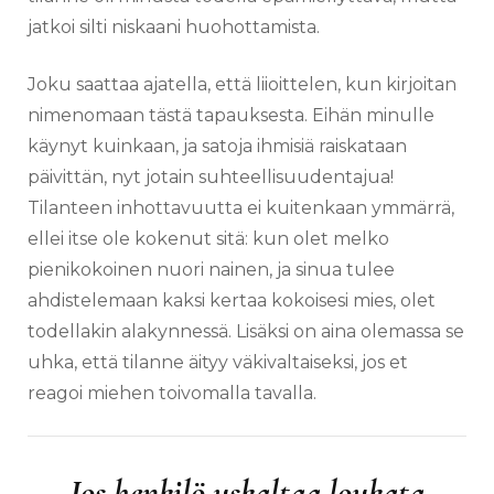
jatkoi silti niskaani huohottamista.
Joku saattaa ajatella, että liioittelen, kun kirjoitan
nimenomaan tästä tapauksesta. Eihän minulle
käynyt kuinkaan, ja satoja ihmisiä raiskataan
päivittän, nyt jotain suhteellisuudentajua!
Tilanteen inhottavuutta ei kuitenkaan ymmärrä,
ellei itse ole kokenut sitä: kun olet melko
pienikokoinen nuori nainen, ja sinua tulee
ahdistelemaan kaksi kertaa kokoisesi mies, olet
todellakin alakynnessä. Lisäksi on aina olemassa se
uhka, että tilanne äityy väkivaltaiseksi, jos et
reagoi miehen toivomalla tavalla.
Jos henkilö uskaltaa loukata