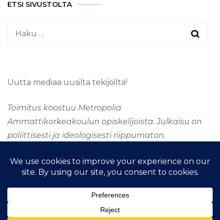
ETSI SIVUSTOLTA
Haku:
Uutta mediaa uusilta tekijöiltä!
Toimitus koostuu Metropolia
Ammattikorkeakoulun opiskelijoista. Julkaisu on
poliittisesti ja ideologisesti riippumaton.
&kopio; Tekijänoikeus 2026
TAAJUUSMEDIA
. Kaikki
oikeudet pidätetään.
Fashion Stylist | Kehittänyt
Blossom