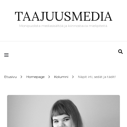
TAAJUUSMEDIA
Monipuolista mediasisältöä ja kiinnostavia mielipiteitä.
Etusivu
Homepage
Kolumni
Näpit irti, sedät ja tädit!