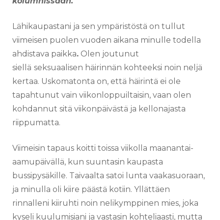
kolumnissaan.
Lähikaupastani ja sen ympäristöstä on tullut
viimeisen puolen vuoden aikana minulle todella
ahdistava paikka
.
Olen joutunut
siellä
seksuaalisen häirinnän kohteeksi noin neljä
kertaa. Uskomatonta on, että häirintä ei ole
tapahtunut vain viikonloppuiltaisin, vaan olen
kohdannut sitä viikonpäivästä ja kellonajasta
riippumatta.
Viimeisin tapaus koitti toissa viikolla maanantai-
aamupäivällä, kun suuntasin kaupasta
bussipysäkille. Taivaalta satoi lunta vaakasuoraan,
ja minulla oli kiire päästä kotiin. Yllättäen
rinnalleni kiiruhti noin nelikymppinen mies, joka
kyseli kuulumisiani ja vastasin kohteliaasti, mutta