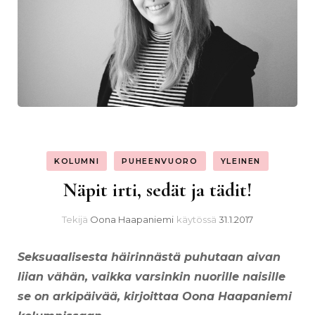
KOLUMNI
PUHEENVUORO
YLEINEN
Näpit irti, sedät ja tädit!
Tekijä
Oona Haapaniemi
käytössä
31.1.2017
Seksuaalisesta häirinnästä puhutaan aivan
liian vähän, vaikka varsinkin nuorille naisille
se on arkipäivää, kirjoittaa Oona Haapaniemi