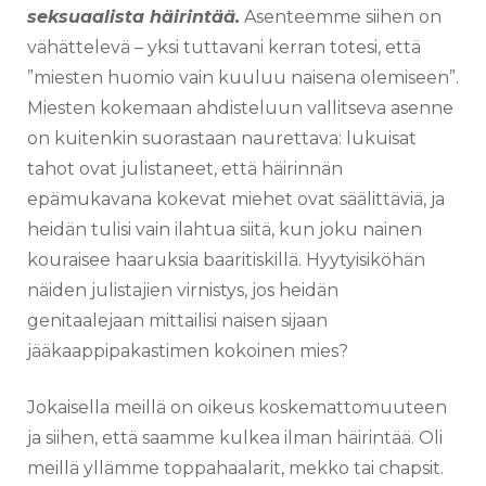
seksuaalista häirintää.
Asenteemme siihen on
vähättelevä – yksi tuttavani kerran totesi, että
”miesten huomio vain kuuluu naisena olemiseen”.
Miesten kokemaan ahdisteluun vallitseva asenne
on kuitenkin suorastaan naurettava: lukuisat
tahot ovat julistaneet, että häirinnän
epämukavana kokevat miehet ovat säälittäviä, ja
heidän tulisi vain ilahtua siitä, kun joku nainen
kouraisee haaruksia baaritiskillä. Hyytyisiköhän
näiden julistajien virnistys, jos heidän
genitaalejaan mittailisi naisen sijaan
jääkaappipakastimen kokoinen mies?
Jokaisella meillä on oikeus koskemattomuuteen
ja siihen, että saamme kulkea ilman häirintää. Oli
meillä yllämme toppahaalarit, mekko tai chapsit.