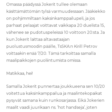
Omassa päädyssä Jokerit tullee olemaan
käsittämättömän tylsä varmuudessaan. Jääkiekko
on pohjimmiltaan kaksinkamppailupeli, ja jos
parhaat pelaajat voittavat vaikkapa 20 duelista 15,
vähenee se pudotuspeleissä 10 voittoon 20:sta. Ja
kun Jokerit laittaa altavastaajan
puolustusmoodin päälle, TsSKA:n Kirill Petrov
voittaakin enää 7/20. Tämä tarkoittaa samalla
maalipaikkojen puoliintumista omissa.
Matikkaa, hei!
Samalla Jokerit punnertaa joukkueena sen 10/20
voitettua kaksinkamppailua ja maalintekopaikat
pysyvät samana kuin runkosarjassa. Eikä Jokerien
maalit vaadi juurikaan ns. ’hot handseja’, joten