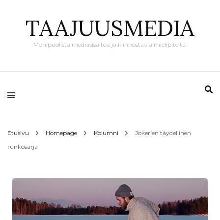
TAAJUUSMEDIA
Monipuolista mediasisältöä ja kiinnostavia mielipiteitä.
Etusivu
Homepage
Kolumni
Jokerien täydellinen
runkosarja