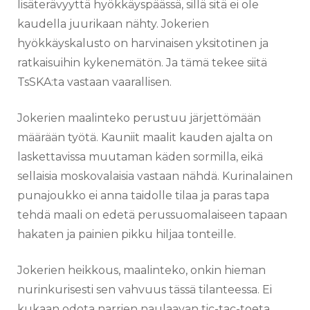
lisäterävyyttä hyökkäyspäässä, sillä sitä ei ole
kaudella juurikaan nähty. Jokerien
hyökkäyskalusto on harvinaisen yksitotinen ja
ratkaisuihin kykenemätön. Ja tämä tekee siitä
TsSKA:ta vastaan vaarallisen.
Jokerien maalinteko perustuu järjettömään
määrään työtä. Kauniit maalit kauden ajalta on
laskettavissa muutaman käden sormilla, eikä
sellaisia moskovalaisia vastaan nähdä. Kurinalainen
punajoukko ei anna taidolle tilaa ja paras tapa
tehdä maali on edetä perussuomalaiseen tapaan
hakaten ja painien pikku hiljaa tonteille.
Jokerien heikkous, maalinteko, onkin hieman
nurinkurisesti sen vahvuus tässä tilanteessa. Ei
kukaan odota narrien naulaavan tic-tac-toeta