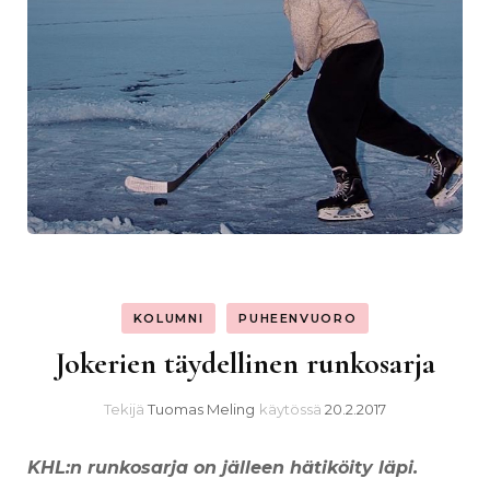
KOLUMNI
PUHEENVUORO
Jokerien täydellinen runkosarja
Tekijä
Tuomas Meling
käytössä
20.2.2017
KHL:n runkosarja on jälleen hätiköity läpi.