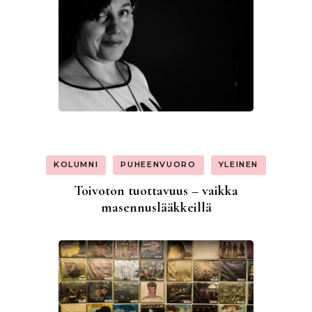
KOLUMNI
PUHEENVUORO
YLEINEN
Toivoton tuottavuus – vaikka
masennuslääkkeillä