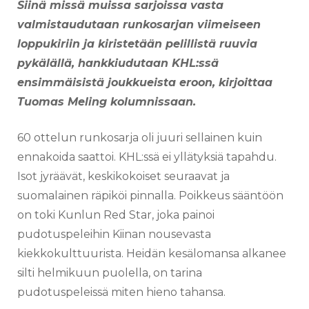
Siinä missä muissa sarjoissa vasta
valmistaudutaan runkosarjan viimeiseen
loppukiriin ja kiristetään pelillistä ruuvia
pykälällä, hankkiudutaan KHL:ssä
ensimmäisistä joukkueista eroon, kirjoittaa
Tuomas Meling kolumnissaan.
60 ottelun runkosarja oli juuri sellainen kuin
ennakoida saattoi. KHL:ssä ei yllätyksiä tapahdu.
Isot jyräävät, keskikokoiset seuraavat ja
suomalainen räpiköi pinnalla. Poikkeus sääntöön
on toki Kunlun Red Star, joka painoi
pudotuspeleihin Kiinan nousevasta
kiekkokulttuurista. Heidän kesälomansa alkanee
silti helmikuun puolella, on tarina
pudotuspeleissä miten hieno tahansa.