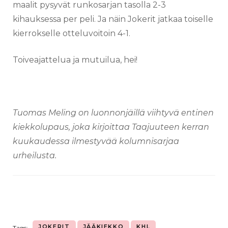
maalit pysyvät runkosarjan tasolla 2-3
kihauksessa per peli. Ja näin Jokerit jatkaa toiselle
kierrokselle otteluvoitoin 4-1.
Toiveajattelua ja mutuilua, hei!
Tuomas Meling on luonnonjäillä viihtyvä entinen
kiekkolupaus, joka kirjoittaa Taajuuteen kerran
kuukaudessa ilmestyvää kolumnisarjaa
urheilusta.
JOKERIT
JÄÄKIEKKO
KHL
Tags: