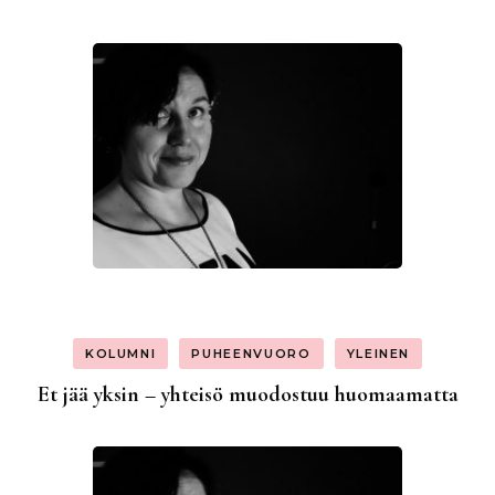
KOLUMNI
PUHEENVUORO
YLEINEN
Et jää yksin – yhteisö muodostuu huomaamatta