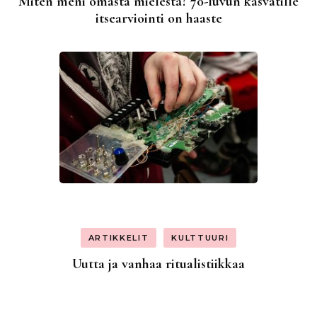
Miten meni omasta mielestä? 70-luvun kasvatille
itsearviointi on haaste
ARTIKKELIT
KULTTUURI
Uutta ja vanhaa ritualistiikkaa