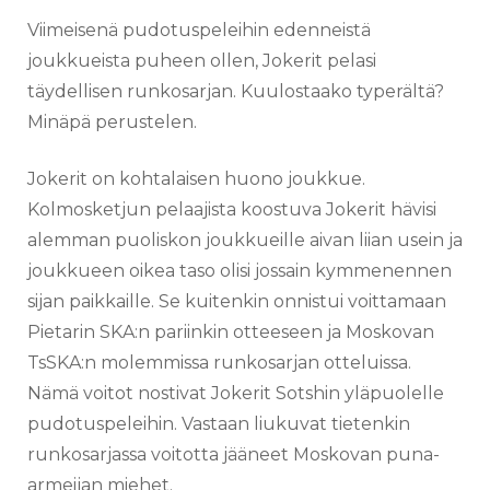
Viimeisenä pudotuspeleihin edenneistä
joukkueista puheen ollen, Jokerit pelasi
täydellisen runkosarjan. Kuulostaako typerältä?
Minäpä perustelen.
Jokerit on kohtalaisen huono joukkue.
Kolmosketjun pelaajista koostuva Jokerit hävisi
alemman puoliskon joukkueille aivan liian usein ja
joukkueen oikea taso olisi jossain kymmenennen
sijan paikkaille. Se kuitenkin onnistui voittamaan
Pietarin SKA:n pariinkin otteeseen ja Moskovan
TsSKA:n molemmissa runkosarjan otteluissa.
Nämä voitot nostivat Jokerit Sotshin yläpuolelle
pudotuspeleihin. Vastaan liukuvat tietenkin
runkosarjassa voitotta jääneet Moskovan puna-
armeijan miehet.