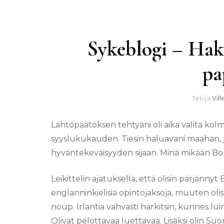
Sykeblogi – Hak
pa
Tekijä
Vil
Lähtöpäätöksen tehtyäni oli aika valita kol
syyslukukauden. Tiesin haluavani maahan, jo
hyväntekeväisyyden sijaan. Minä mikään Bo
Leikittelin ajatuksella, että olisin pärjännyt 
englanninkielisiä opintojaksoja, muuten olisi
noup. Irlantia vahvasti harkitsin, kunnes l
Olivat pelottavaa luettavaa. Lisäksi olin 