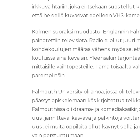
irkkuvaihtariin, joka ei itsekään suositellut k
että he siellä kuvasivat edelleen VHS-kamer
Kolmen suoraksi muodostui Englannin Falm
painotettiin televisiota. Radio ei ollut juuri
kohdekoulujen määrää vähensi myös se, ett
kouluissa aina keväisin. Yleensäkin tarjon
mittaisille vaihtopesteille. Tämä toisaalta 
parempi näin.
Falmouth University oli ainoa, jossa oli tele
päässyt opiskelemaan käsikirjoitettua telkkaria
Falmouthissa oli draama- ja komediakäsikir
uusi, jännittävä, kasvava ja palkintoja voitta
uusi, ei muita oppilaita ollut käynyt siellä
vain perstuntumaan.