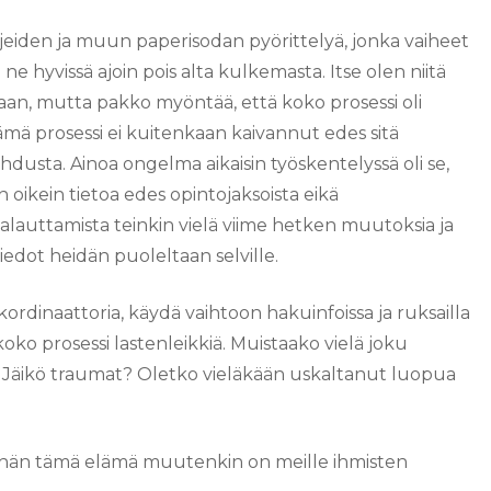
jeiden ja muun paperisodan pyörittelyä, jonka vaiheet
e hyvissä ajoin pois alta kulkemasta. Itse olen niitä
ltaan, mutta pakko myöntää, että koko prosessi oli
mä prosessi ei kuitenkaan kaivannut edes sitä
hdusta. Ainoa ongelma aikaisin työskentelyssä oli se,
 oikein tietoa edes opintojaksoista eikä
lauttamista teinkin vielä viime hetken muutoksia ja
edot heidän puoleltaan selville.
ordinaattoria, käydä vaihtoon hakuinfoissa ja ruksailla
koko prosessi lastenleikkiä. Muistaako vielä joku
? Jäikö traumat? Oletko vieläkään uskaltanut luopua
tähän tämä elämä muutenkin on meille ihmisten