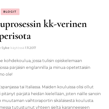
BLOGIT
uprosessin kk-verinen
perisota
le Syke
käytössä
1.11.2017
me kohdekoulua, jossa tulisin opiskelemaan
ssa pärjäisin englannilla ja minua opetettaisiin
no ole!
Espanjassa tai Italiassa. Maiden kouluissa olisi ollut
 pitänyt pärjätä heidän kielellään, joten näille sanoin
uin muutaman vaihtoraportin sikäläisestä koulusta.
Suomessa tutustunut yhteen sieltä karanneeseen