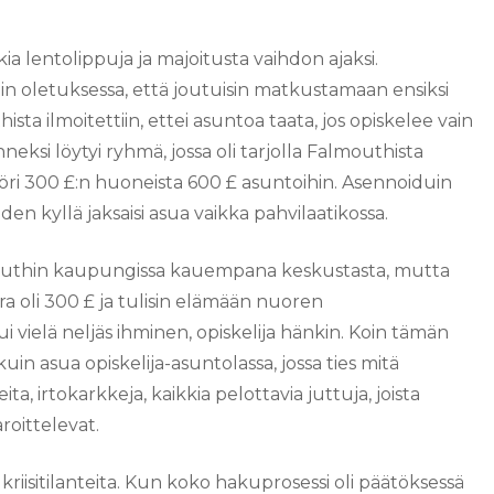
ia lentolippuja ja majoitusta vaihdon ajaksi.
Elin oletuksessa, että joutuisin matkustamaan ensiksi
ta ilmoitettiin, ettei asuntoa taata, jos opiskelee vain
si löytyi ryhmä, jossa oli tarjolla Falmouthista
öri 300 £:n huoneista 600 £ asuntoihin. Asennoiduin
 kyllä jaksaisi asua vaikka pahvilaatikossa.
 Falmouthin kaupungissa kauempana keskustasta, mutta
kra oli 300 £ ja tulisin elämään nuoren
i vielä neljäs ihminen, opiskelija hänkin. Koin tämän
kuin asua opiskelija-asuntolassa, jossa ties mitä
ta, irtokarkkeja, kaikkia pelottavia juttuja, joista
roittelevat.
 kriisitilanteita. Kun koko hakuprosessi oli päätöksessä