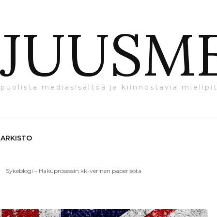
JUUSM
puolista mediasisältöä ja kiinnostavia mielipit
ARKISTO
Sykeblogi – Hakuprosessin kk-verinen paperisota