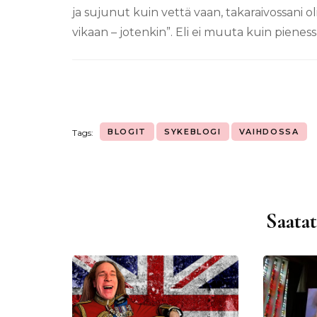
ja sujunut kuin vettä vaan, takaraivossani o
vikaan – jotenkin”. Eli ei muuta kuin pienes
BLOGIT
SYKEBLOGI
VAIHDOSSA
Tags:
Saatat
Artikkelien
selaus