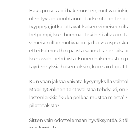
Hakuprosessi oli hakemusten, motivaatiokir
olen tyystin unohtanut. Tärkeintä on tehdä n
tyyppejä, jotka jättävät kaiken viimeiseen i
helpompi, kun hommat teki heti alkuun. Tä
viimeisen illan motivaatio- ja luovuuspurska
ettei Falmouthin päästä saanut siihen aikaan
kurssivaihtoehdoista. Ennen hakemusten pa
täydennyksiä hakemuksiin, kun sain loput ti
Kun vaan jaksaa vaivata kysymyksillä vaihtok
MobilityOnlinen tehtävälistaa tehdyiksi, on 
lastenleikkiä ”kuka pelkää mustaa miestä”
pilottitakista?
Sitten vain odottelemaan hyväksyntää. Si