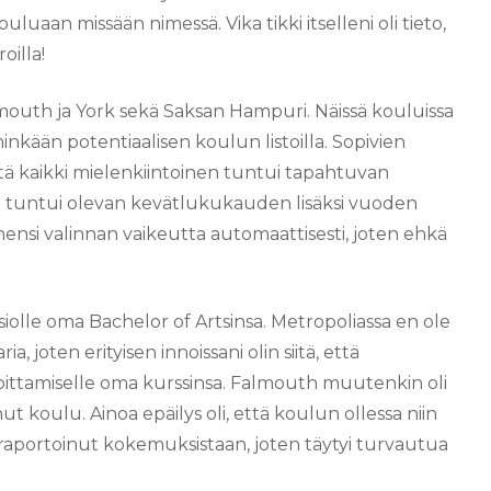
ouluaan missään nimessä. Vika tikki itselleni oli tieto,
oilla!
outh ja York sekä Saksan Hampuri. Näissä kouluissa
 minkään potentiaalisen koulun listoilla. Sopivien
ä kaikki mielenkiintoinen tuntui tapahtuvan
taa tuntui olevan kevätlukukauden lisäksi vuoden
vähensi valinnan vaikeutta automaattisesti, joten ehkä
visiolle oma Bachelor of Artsinsa. Metropoliassa en ole
, joten erityisen innoissani olin siitä, että
joittamiselle oma kurssinsa. Falmouth muutenkin oli
nut koulu. Ainoa epäilys oli, että koulun ollessa niin
 ja raportoinut kokemuksistaan, joten täytyi turvautua