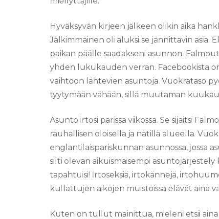
miellyttäjille.
Hyväksyvän kirjeen jälkeen olikin aika hankk
Jälkimmäinen oli aluksi se jännittävin asia. 
paikan päälle saadakseni asunnon. Falmouthis
yhden lukukauden verran. Facebookista onnek
vaihtoon lähtevien asuntoja. Vuokrataso py
tyytymään vähään, sillä muutaman kuukauden
Asunto irtosi parissa viikossa. Se sijaitsi
rauhallisen oloisella ja nätillä alueella. Vuo
englantilaispariskunnan asunnossa, jossa asu
silti olevan aikuismaisempi asuntojärjestely 
tapahtuisi! Irtoseksiä, irtokännejä, irtohuumei
kullattujen aikojen muistoissa elävät aina va
Kuten on tullut mainittua, mieleni etsii aina