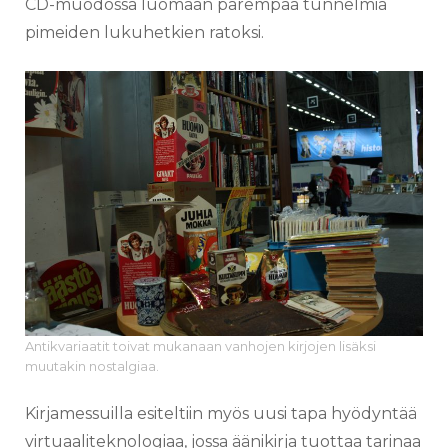
CD-muodossa luomaan parempaa tunnelmia
pimeiden lukuhetkien ratoksi.
Antikvariaatit toivat mukanaan vanhojen kirjojen lisäksi
muutakin nostalgiaa.
Kirjamessuilla esiteltiin myös uusi tapa hyödyntää
virtuaaliteknologiaa, jossa äänikirja tuottaa tarinaa