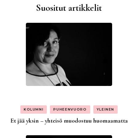
Suositut artikkelit
KOLUMNI
PUHEENVUORO
YLEINEN
Et jää yksin – yhteisö muodostuu huomaamatta