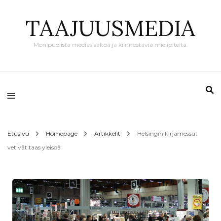
TAAJUUSMEDIA
Monipuolista mediasisältöä ja kiinnostavia mielipiteitä.
Etusivu
Homepage
Artikkelit
Helsingin kirjamessut
vetivät taas yleisöä