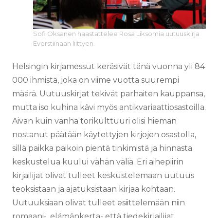
Sofi Oksanen haastattelee Rosa Liksomia uutuuskirja
Everstiinaan liittyen.
Helsingin kirjamessut keräsivät tänä vuonna yli 84
000 ihmistä, joka on viime vuotta suurempi
määrä. Uutuuskirjat tekivät parhaiten kauppansa,
mutta iso kuhina kävi myös antikvariaattiosastoilla.
Aivan kuin vanha torikulttuuri olisi hieman
nostanut päätään käytettyjen kirjojen osastolla,
sillä paikka paikoin pientä tinkimistä ja hinnasta
keskustelua kuului vähän väliä. Eri aihepiirin
kirjailijat olivat tulleet keskustelemaan uutuus
teoksistaan ja ajatuksistaan kirjaa kohtaan.
Uutuuksiaan olivat tulleet esiittelemään niin
romaani-, elämänkerta- että tiedekirjailijat.