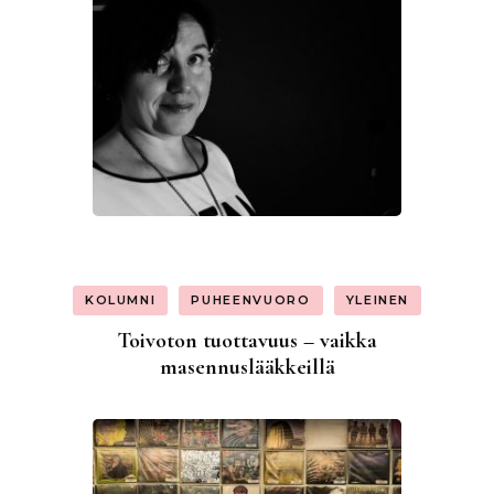
KOLUMNI
PUHEENVUORO
YLEINEN
Toivoton tuottavuus – vaikka
masennuslääkkeillä