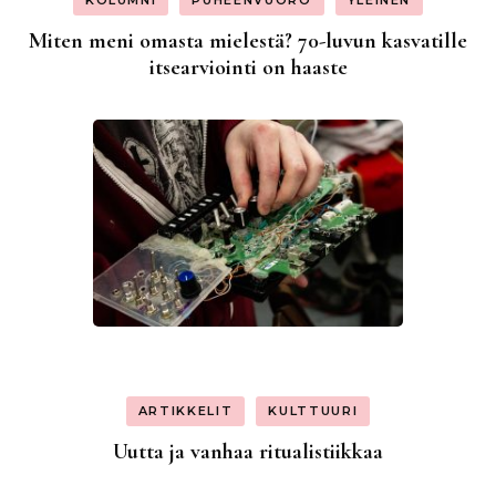
KOLUMNI
PUHEENVUORO
YLEINEN
Miten meni omasta mielestä? 70-luvun kasvatille
itsearviointi on haaste
ARTIKKELIT
KULTTUURI
Uutta ja vanhaa ritualistiikkaa