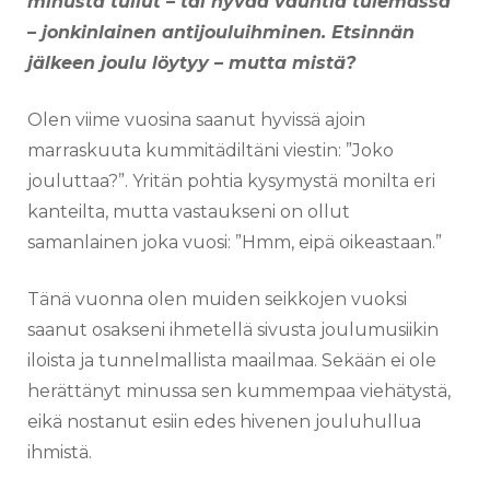
minusta tullut – tai hyvää vauhtia tulemassa
– jonkinlainen antijouluihminen. Etsinnän
jälkeen joulu löytyy – mutta mistä?
Olen viime vuosina saanut hyvissä ajoin
marraskuuta kummitädiltäni viestin: ”Joko
jouluttaa?”. Yritän pohtia kysymystä monilta eri
kanteilta, mutta vastaukseni on ollut
samanlainen joka vuosi: ”Hmm, eipä oikeastaan.”
Tänä vuonna olen muiden seikkojen vuoksi
saanut osakseni ihmetellä sivusta joulumusiikin
iloista ja tunnelmallista maailmaa. Sekään ei ole
herättänyt minussa sen kummempaa viehätystä,
eikä nostanut esiin edes hivenen jouluhullua
ihmistä.