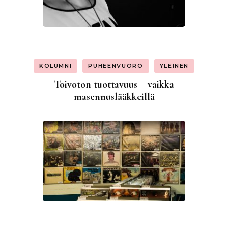
KOLUMNI
PUHEENVUORO
YLEINEN
Toivoton tuottavuus – vaikka
masennuslääkkeillä