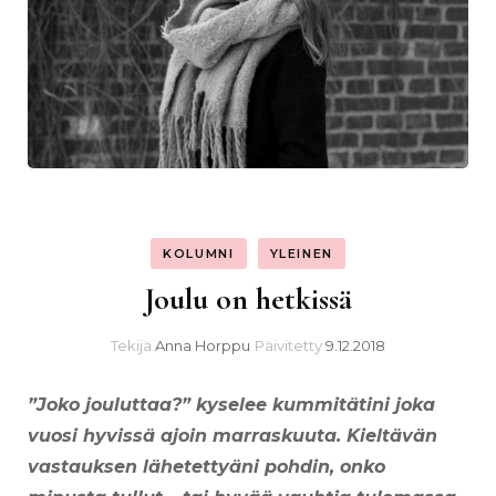
KOLUMNI
YLEINEN
Joulu on hetkissä
Tekijä
Anna Horppu
Päivitetty
9.12.2018
”Joko jouluttaa?” kyselee kummitätini joka
vuosi hyvissä ajoin marraskuuta. Kieltävän
vastauksen lähetettyäni pohdin, onko