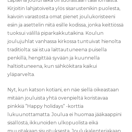
Lapsena joulunaika oli suorastaan taianomaista.
Kirjoitin lahjatoiveita ylös sisarustenikin puolesta,
kaivoin varastosta omat pienet joulukoristeeni
esiin ja asettelin niitä esille kodissa, jonka keittiössä
tuoksui välillä piparkakkutaikina. Koulun
joulujuhlat vanhassa kirkossa tuntuivat hienolta
traditiolta: sai istua laittautuneena puisella
penkillä, hengittää syvään ja kuunnella
haltioituneena, kun sähkökitara kaikui
yläparvelta.
Nyt, kun katson kotiani, en näe siellä oikeastaan
mitään jouluista yhtä ovenpieltä koristavaa
pinkkiä ”Happy holidays” -korttia
lukuunottamatta. Joulua ei huomaa jääkaappini
sisällöstä, ikkunoiden ulkopuolista eikä
muustakaan sisustuksesta. Joulukalenteriakaan