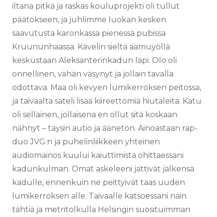
iltana pitkä ja raskas kouluprojekti oli tullut
päätökseen, ja juhlimme luokan kesken
saavutusta karonkassa pienessä pubissa
Kruununhaassa. Kävelin sieltä aamuyöllä
keskustaan Aleksanterinkadun läpi. Olo oli
onnellinen, vähän väsynyt ja jollain tavalla
odottava. Maa oli kevyen lumikerroksen peitossa,
ja taivaalta sateli lisää kiireettömiä hiutaleita. Katu
oli sellainen, jollaisena en ollut sitä koskaan
nähnyt – täysin autio ja äänetön. Ainoastaan rap-
duo JVG:n ja puhelinliikkeen yhteinen
audiomainos kuului kaiuttimista ohittaessani
kadunkulman. Omat askeleeni jättivät jälkensä
kadulle, ennenkuin ne peittyivät taas uuden
lumikerroksen alle. Taivaalle katsoessani näin
tähtiä ja metritolkulla Helsingin suosituimman