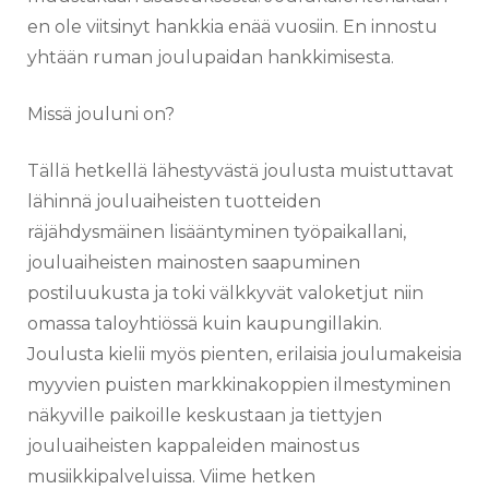
en ole viitsinyt hankkia enää vuosiin. En innostu
yhtään ruman joulupaidan hankkimisesta.
Missä jouluni on?
Tällä hetkellä lähestyvästä joulusta muistuttavat
lähinnä jouluaiheisten tuotteiden
räjähdysmäinen lisääntyminen työpaikallani,
jouluaiheisten mainosten saapuminen
postiluukusta ja toki välkkyvät valoketjut niin
omassa taloyhtiössä kuin kaupungillakin.
Joulusta kielii myös pienten, erilaisia joulumakeisia
myyvien puisten markkinakoppien ilmestyminen
näkyville paikoille keskustaan ja tiettyjen
jouluaiheisten kappaleiden mainostus
musiikkipalveluissa. Viime hetken