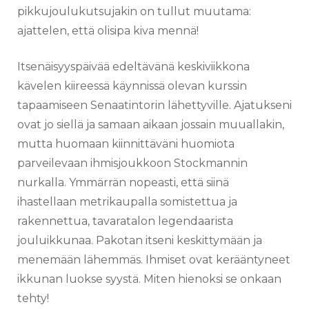
pikkujoulukutsujakin on tullut muutama:
ajattelen, että olisipa kiva mennä!
Itsenäisyyspäivää edeltävänä keskiviikkona
kävelen kiireessä käynnissä olevan kurssin
tapaamiseen Senaatintorin lähettyville. Ajatukseni
ovat jo siellä ja samaan aikaan jossain muuallakin,
mutta huomaan kiinnittäväni huomiota
parveilevaan ihmisjoukkoon Stockmannin
nurkalla. Ymmärrän nopeasti, että siinä
ihastellaan metrikaupalla somistettua ja
rakennettua, tavaratalon legendaarista
jouluikkunaa. Pakotan itseni keskittymään ja
menemään lähemmäs. Ihmiset ovat kerääntyneet
ikkunan luokse syystä. Miten hienoksi se onkaan
tehty!