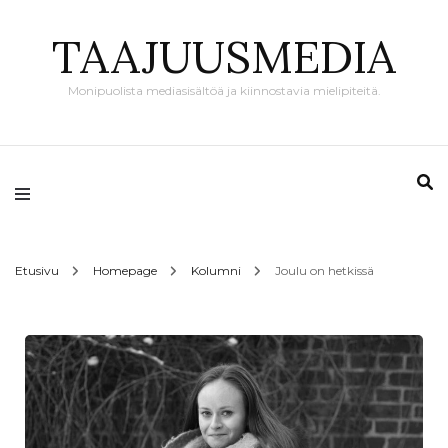
TAAJUUSMEDIA
Monipuolista mediasisältöä ja kiinnostavia mielipiteitä.
Etusivu
Homepage
Kolumni
Joulu on hetkissä