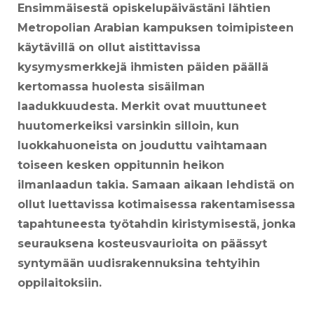
Ensimmäisestä opiskelupäivästäni lähtien
Metropolian Arabian kampuksen toimipisteen
käytävillä on ollut aistittavissa
kysymysmerkkejä ihmisten päiden päällä
kertomassa huolesta sisäilman
laadukkuudesta. Merkit ovat muuttuneet
huutomerkeiksi varsinkin silloin, kun
luokkahuoneista on jouduttu vaihtamaan
toiseen kesken oppitunnin heikon
ilmanlaadun takia. Samaan aikaan lehdistä on
ollut luettavissa kotimaisessa rakentamisessa
tapahtuneesta työtahdin kiristymisestä, jonka
seurauksena kosteusvaurioita on päässyt
syntymään uudisrakennuksina tehtyihin
oppilaitoksiin.