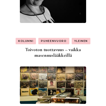
KOLUMNI
PUHEENVUORO
YLEINEN
Toivoton tuottavuus – vaikka
masennuslääkkeillä