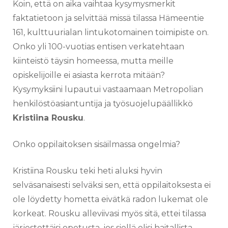
Koin, että on aika vaihtaa kysymysmerkit
faktatietoon ja selvittää missä tilassa Hämeentie
161, kulttuurialan lintukotomainen toimipiste on.
Onko yli 100-vuotias entisen verkatehtaan
kiinteistö täysin homeessa, mutta meille
opiskelijoille ei asiasta kerrota mitään?
Kysymyksiini lupautui vastaamaan Metropolian
henkilöstöasiantuntija ja työsuojelupäällikkö
Kristiina Rousku
.
Onko oppilaitoksen sisäilmassa ongelmia?
Kristiina Rousku teki heti aluksi hyvin
selväsanaisesti selväksi sen, että oppilaitoksesta ei
ole löydetty hometta eivätkä radon lukemat ole
korkeat. Rousku alleviivasi myös sitä, ettei tilassa
järjestettäisi opetusta, jos siellä olisi haitallista