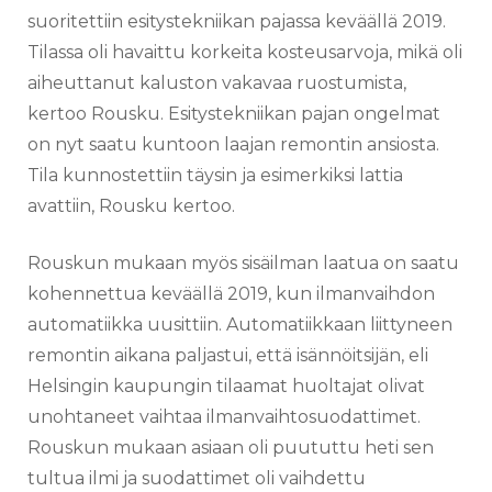
suoritettiin esitystekniikan pajassa keväällä 2019.
Tilassa oli havaittu korkeita kosteusarvoja, mikä oli
aiheuttanut kaluston vakavaa ruostumista,
kertoo Rousku. Esitystekniikan pajan ongelmat
on nyt saatu kuntoon laajan remontin ansiosta.
Tila kunnostettiin täysin ja esimerkiksi lattia
avattiin, Rousku kertoo.
Rouskun mukaan myös sisäilman laatua on saatu
kohennettua keväällä 2019, kun ilmanvaihdon
automatiikka uusittiin. Automatiikkaan liittyneen
remontin aikana paljastui, että isännöitsijän, eli
Helsingin kaupungin tilaamat huoltajat olivat
unohtaneet vaihtaa ilmanvaihtosuodattimet.
Rouskun mukaan asiaan oli puututtu heti sen
tultua ilmi ja suodattimet oli vaihdettu