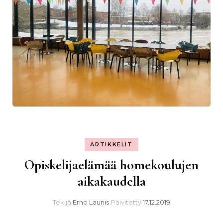
ARTIKKELIT
Opiskelijaelämää homekoulujen
aikakaudella
Tekijä
Erno Launis
Päivitetty
17.12.2019