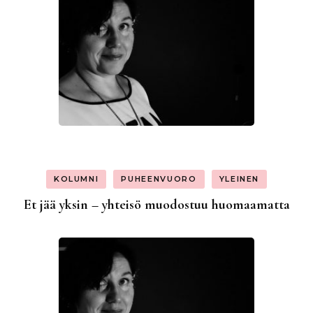
KOLUMNI
PUHEENVUORO
YLEINEN
Et jää yksin – yhteisö muodostuu huomaamatta