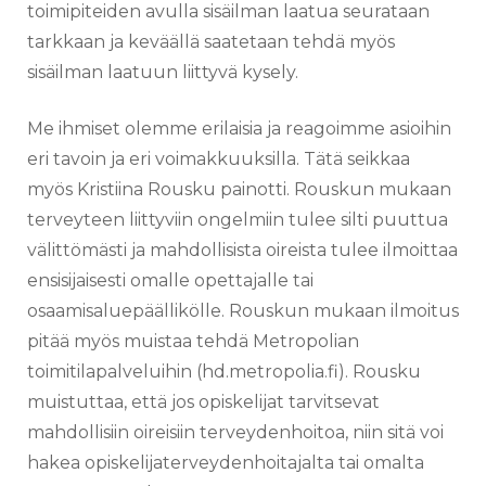
toimipiteiden avulla sisäilman laatua seurataan
tarkkaan ja keväällä saatetaan tehdä myös
sisäilman laatuun liittyvä kysely.
Me ihmiset olemme erilaisia ja reagoimme asioihin
eri tavoin ja eri voimakkuuksilla. Tätä seikkaa
myös Kristiina Rousku painotti. Rouskun mukaan
terveyteen liittyviin ongelmiin tulee silti puuttua
välittömästi ja mahdollisista oireista tulee ilmoittaa
ensisijaisesti omalle opettajalle tai
osaamisaluepäällikölle. Rouskun mukaan ilmoitus
pitää myös muistaa tehdä Metropolian
toimitilapalveluihin (hd.metropolia.fi). Rousku
muistuttaa, että jos opiskelijat tarvitsevat
mahdollisiin oireisiin terveydenhoitoa, niin sitä voi
hakea opiskelijaterveydenhoitajalta tai omalta