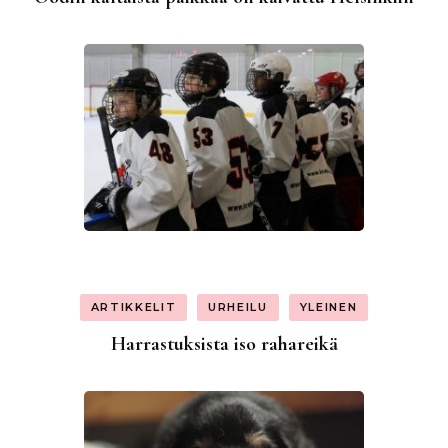
ARTIKKELIT
URHEILU
YLEINEN
Harrastuksista iso rahareikä