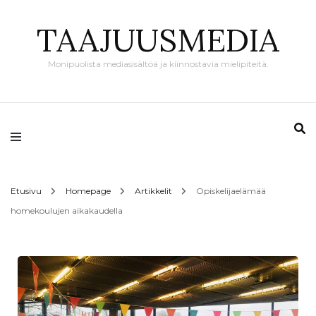
TAAJUUSMEDIA
Monipuolista mediasisältöä ja kiinnostavia mielipiteitä.
Etusivu
Homepage
Artikkelit
Opiskelijaelämää
homekoulujen aikakaudella