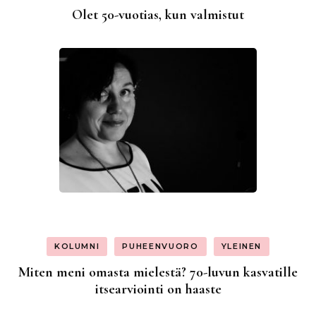
Olet 50-vuotias, kun valmistut
KOLUMNI
PUHEENVUORO
YLEINEN
Miten meni omasta mielestä? 70-luvun kasvatille
itsearviointi on haaste