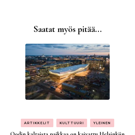
Saatat myös pitää...
Artikkelien
selaus
ARTIKKELIT
KULTTUURI
YLEINEN
Oodin kaltaista paikkaa on kaivattu Helsinkiin