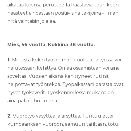
aikataulujensa perusteella haastavia, tosin koen
haasteet ainoastaan positiivisina tekijöinä – ilman
niitä vaihtaisin jo alaa.
Mies, 56 vuotta. Kokkina 38 vuotta.
1.
Minusta kokin työ on monipuolista ja työssä voi
halutessaan kehittyä. Omaa osaamistaan voi aina
soveltaa. Vuosien aikana kehittyneet rutiinit
helpottavat työntekoa. Työpaikassani parasta ovat
hyvät työkaverit. Työskennellessä mukana on
aina paljon huumoria.
2.
Vuorotyö väsyttää ja ärsyttää. Tuntuu ettei
kumpaankaan vuoroon, aamuun tai iltaan, totu