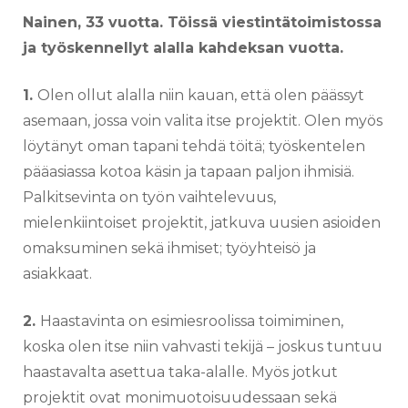
Nainen, 33 vuotta. Töissä viestintätoimistossa
ja työskennellyt alalla kahdeksan vuotta.
1.
Olen ollut alalla niin kauan, että olen päässyt
asemaan, jossa voin valita itse projektit. Olen myös
löytänyt oman tapani tehdä töitä; työskentelen
pääasiassa kotoa käsin ja tapaan paljon ihmisiä.
Palkitsevinta on työn vaihtelevuus,
mielenkiintoiset projektit, jatkuva uusien asioiden
omaksuminen sekä ihmiset; työyhteisö ja
asiakkaat.
2.
Haastavinta on esimiesroolissa toimiminen,
koska olen itse niin vahvasti tekijä – joskus tuntuu
haastavalta asettua taka-alalle. Myös jotkut
projektit ovat monimuotoisuudessaan sekä