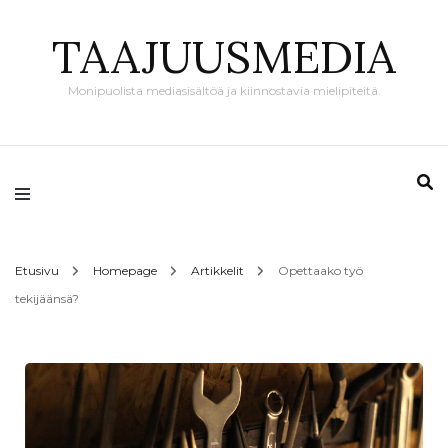
TAAJUUSMEDIA
Monipuolista mediasisältöä ja kiinnostavia mielipiteitä.
Etusivu
Homepage
Artikkelit
Opettaako työ
tekijäänsä?