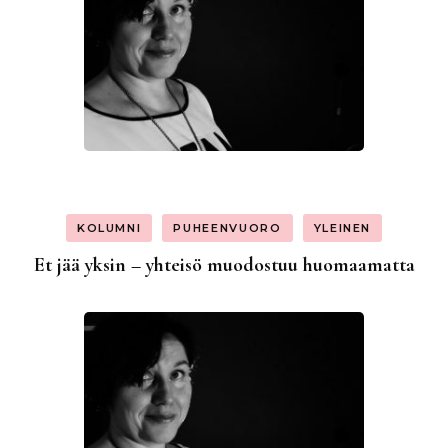
KOLUMNI
PUHEENVUORO
YLEINEN
Et jää yksin – yhteisö muodostuu huomaamatta