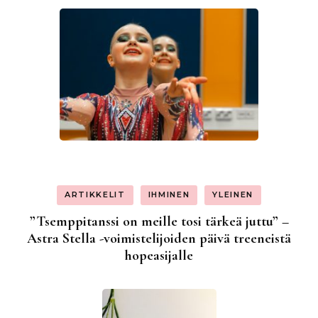
ARTIKKELIT
IHMINEN
YLEINEN
”Tsemppitanssi on meille tosi tärkeä juttu” –
Astra Stella -voimistelijoiden päivä treeneistä
hopeasijalle