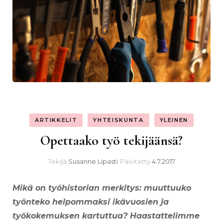
ARTIKKELIT
YHTEISKUNTA
YLEINEN
Opettaako työ tekijäänsä?
Tekijä
Susanne Lipasti
Päivitetty
4.7.2017
Mikä on työhistorian merkitys: muuttuuko
työnteko helpommaksi ikävuosien ja
työkokemuksen kartuttua? Haastattelimme