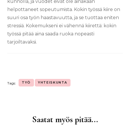
kunnolla, ja vuodet eivät ole ainakaan
helpottaneet sopeutumista. Kokin työssä kiire on
suuri osa työn haastavuutta, ja se tuottaa eniten
stressiä. Kokemukseni ei vähennä kiirettä: kokin
työssä pitää aina saada ruoka nopeasti
tarjoiltavaksi.
TYÖ
YHTEISKUNTA
Tags:
Saatat myös pitää...
Artikkelien
selaus