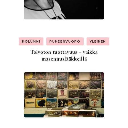
KOLUMNI
PUHEENVUORO
YLEINEN
Toivoton tuottavuus – vaikka
masennuslääkkeillä