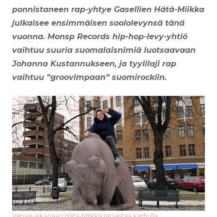
ponnistaneen rap-yhtye Gasellien Hätä-Miikka
julkaisee ensimmäisen soololevynsä tänä
vuonna. Monsp Records hip-hop-levy-yhtiö
vaihtuu suuria suomalaisnimiä luotsaavaan
Johanna Kustannukseen, ja tyylilaji rap
vaihtuu ”groovimpaan” suomirockiin.
Vapaa-aikanaan Hätä-Miikka ratsastaa karhulla.