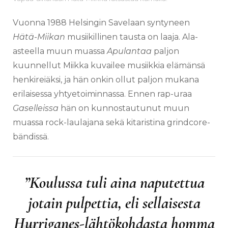
Vuonna 1988 Helsingin Savelaan syntyneen
Hätä-Miikan
musiikillinen tausta on laaja. Ala-
asteella muun muassa
Apulantaa
paljon
kuunnellut Miikka kuvailee musiikkia elämänsä
henkireiäksi, ja hän onkin ollut paljon mukana
erilaisessa yhtyetoiminnassa. Ennen rap-uraa
Gaselleissa
hän on kunnostautunut muun
muassa rock-laulajana sekä kitaristina grindcore-
bändissä.
”Koulussa tuli aina naputettua
jotain pulpettia, eli sellaisesta
Hurriganes-lähtökohdasta homma