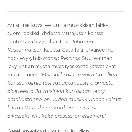
Artisti itse kuvailee uutta musiikkiaan lähiö-
suomirockiksi. Yhdessä Musajusan kanssa
tuotettava levy julkaistaan
Johanna
Kustannuksen
kautta. Gaselleja julkaisee hip-
hop-levy-yhtiö
Monsp Records
. Suuremman
levy-yhtiön myötä myös työskentelytavat ovat
muuttuneet.
”Monspilla ollaan voitu Gasellien
kanssa toimia tosi vapautuneesti ja omasta
aloitteesta. Ja varsinkin kun ollaan tehty
omakustanne, on uuden musiikkivideon voinut
laittaa YouTubeen, kunhan sen saa itse
aikaiseks. Nyt koko prosessi on erilainen.”
Gasellien esikoisjulkaisu oli juurikin