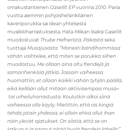
omakustanteinen
Gasellit EP
vuonna 2010. Paria
vuotta aiemmin pohjoishelsinkiläinen
kaveriporukka sai idean yhteisestä
musiikkiharrastuksesta. Hätä-Miikan lisäksi Gasellit
muodostuvat
Thube Hefneristä
,
Päkästä
sekä
tuottaja
Musajusasta
.
”Monesti bändihommissa
vähän vaihtelee, että miten se porukka siihen
muodostuu. Me ollaan aina oltu frendejä ja
samanhenkisiä jätkiä. Jossain vaiheessa
huomattiin, et ollaan kaikki vähän tyhjän päällä,
eikä kellään ollut mitään aktiivisempaa musa
–
tai urheiluharrastusta. Koulutkin alkoi siinä
vaiheessa olla käyty. Mietittiin, että ois kingiä
tehdä jotain yhdessä, ei silloin ehkä ollut ihan
näin ylevät ajatukset. On siistiä, että se on
jatkunut ja saanut pitää hyviä frendejä lähellä.”