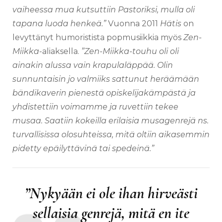
vaiheessa mua kutsuttiin Pastoriksi, mulla oli
tapana luoda henkeä.”
Vuonna 2011
Hätis
on
levyttänyt humoristista popmusiikkia myös
Zen-
Miikka
-aliaksella.
”Zen-Miikka-touhu oli oli
ainakin alussa vain krapulaläppää. Olin
sunnuntaisin jo valmiiks sattunut heräämään
bändikaverin pienestä opiskelijakämpästä ja
yhdistettiin voimamme ja ruvettiin tekee
musaa. Saatiin kokeilla erilaisia musagenrejä ns.
turvallisissa olosuhteissa, mitä oltiin aikasemmin
pidetty epäilyttävinä tai spedeinä.”
”Nykyään ei ole ihan hirveästi
sellaisia genrejä, mitä en ite