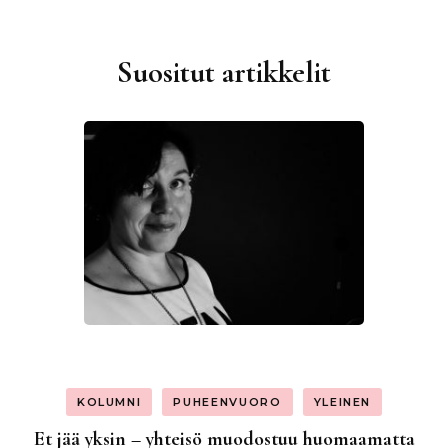
Suositut artikkelit
KOLUMNI
PUHEENVUORO
YLEINEN
Et jää yksin – yhteisö muodostuu huomaamatta