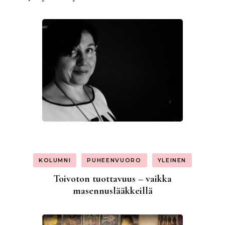
KOLUMNI
PUHEENVUORO
YLEINEN
Toivoton tuottavuus – vaikka
masennuslääkkeillä