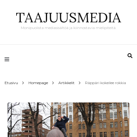
TAAJUUSMEDIA
Monipuolista mediasisältöä ja kiinnostavia mielipiteitä.
Etusivu
Homepage
Artikkelit
Räppäri kokeilee rokkia