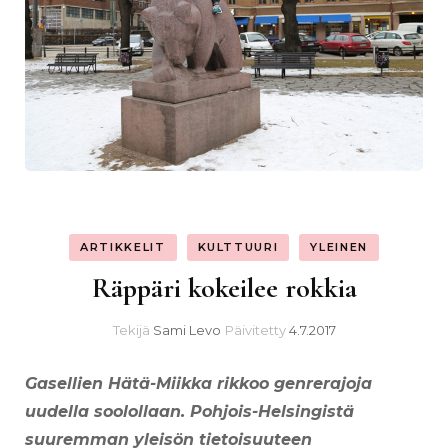
ARTIKKELIT
KULTTUURI
YLEINEN
Räppäri kokeilee rokkia
Tekijä
Sami Levo
Päivitetty
4.7.2017
Gasellien Hätä-Miikka rikkoo genrerajoja
uudella soolollaan.
Pohjois-Helsingistä
suuremman yleisön tietoisuuteen