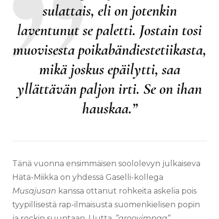
sulattais, eli on jotenkin
laventunut se paletti. Jostain tosi
muovisesta poikabändiestetiikasta,
mikä joskus epäilytti, saa
yllättävän paljon irti. Se on ihan
hauskaa.”
Tänä vuonna ensimmäisen soololevyn julkaiseva
Hätä-Miikka on yhdessä Gaselli-kollega
Musajusan
kanssa ottanut rohkeita askelia pois
tyypillisestä rap-ilmaisusta suomenkielisen popin
ja rockin suuntaan. Uutta,
”groovimpaa”