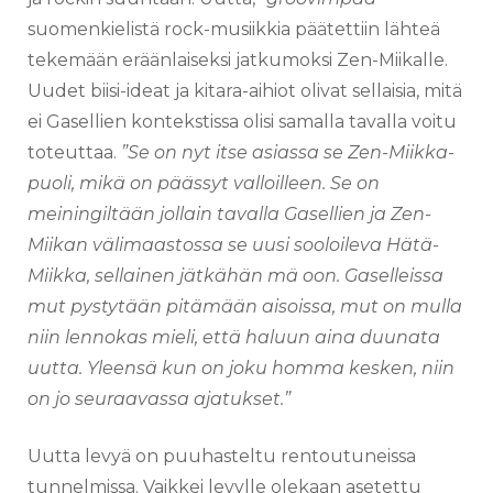
suomenkielistä rock-musiikkia päätettiin lähteä
tekemään eräänlaiseksi jatkumoksi Zen-Miikalle.
Uudet biisi-ideat ja kitara-aihiot olivat sellaisia, mitä
ei Gasellien kontekstissa olisi samalla tavalla voitu
toteuttaa.
”Se on nyt itse asiassa se Zen-Miikka-
puoli, mikä on päässyt valloilleen. Se on
meiningiltään jollain tavalla Gasellien ja Zen-
Miikan välimaastossa se uusi sooloileva Hätä-
Miikka, sellainen jätkähän mä oon. Gaselleissa
mut pystytään pitämään aisoissa, mut on mulla
niin lennokas mieli, että haluun aina duunata
uutta. Yleensä kun on joku homma kesken, niin
on jo seuraavassa ajatukset.”
Uutta levyä on puuhasteltu rentoutuneissa
tunnelmissa. Vaikkei levylle olekaan asetettu