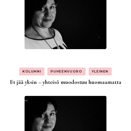
KOLUMNI
PUHEENVUORO
YLEINEN
Et jää yksin – yhteisö muodostuu huomaamatta