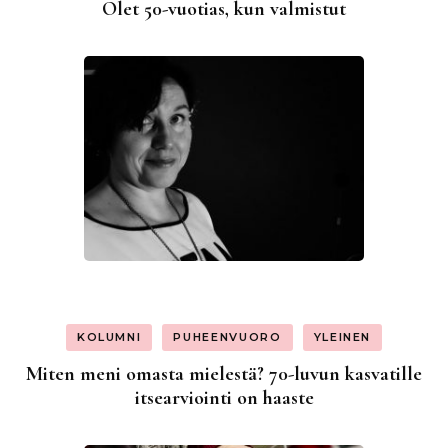
Olet 50-vuotias, kun valmistut
KOLUMNI
PUHEENVUORO
YLEINEN
Miten meni omasta mielestä? 70-luvun kasvatille
itsearviointi on haaste