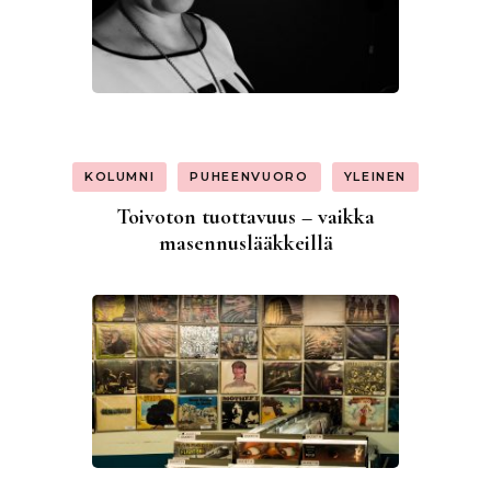
KOLUMNI
PUHEENVUORO
YLEINEN
Toivoton tuottavuus – vaikka
masennuslääkkeillä