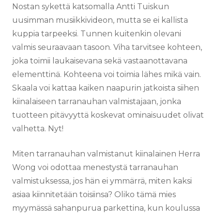
Nostan sykettä katsomalla Antti Tuiskun
uusimman musiikkivideon, mutta se ei kallista
kuppia tarpeeksi. Tunnen kuitenkin olevani
valmis seuraavaan tasoon. Viha tarvitsee kohteen,
joka toimii laukaisevana sekä vastaanottavana
elementtinä. Kohteena voi toimia lähes mikä vain.
Skaala voi kattaa kaiken naapurin jatkoista siihen
kiinalaiseen tarranauhan valmistajaan, jonka
tuotteen pitävyyttä koskevat ominaisuudet olivat
valhetta. Nyt!
Miten tarranauhan valmistanut kiinalainen Herra
Wong voi odottaa menestystä tarranauhan
valmistuksessa, jos hän ei ymmärrä, miten kaksi
asiaa kiinnitetään toisiinsa? Oliko tämä mies
myymässä sahanpurua parkettina, kun koulussa