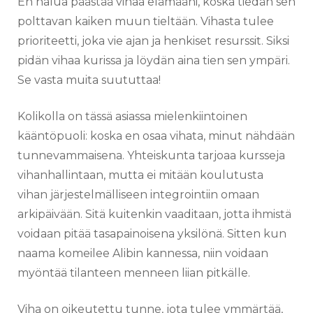
En halua päästää vihaa elämääni, koska tiedän sen
polttavan kaiken muun tieltään. Vihasta tulee
prioriteetti, joka vie ajan ja henkiset resurssit. Siksi
pidän vihaa kurissa ja löydän aina tien sen ympäri.
Se vasta muita suututtaa!
Kolikolla on tässä asiassa mielenkiintoinen
kääntöpuoli: koska en osaa vihata, minut nähdään
tunnevammaisena. Yhteiskunta tarjoaa kursseja
vihanhallintaan, mutta ei mitään koulutusta
vihan järjestelmälliseen integrointiin omaan
arkipäivään. Sitä kuitenkin vaaditaan, jotta ihmistä
voidaan pitää tasapainoisena yksilönä. Sitten kun
naama komeilee Alibin kannessa, niin voidaan
myöntää tilanteen menneen liian pitkälle.
Viha on oikeutettu tunne, jota tulee ymmärtää,