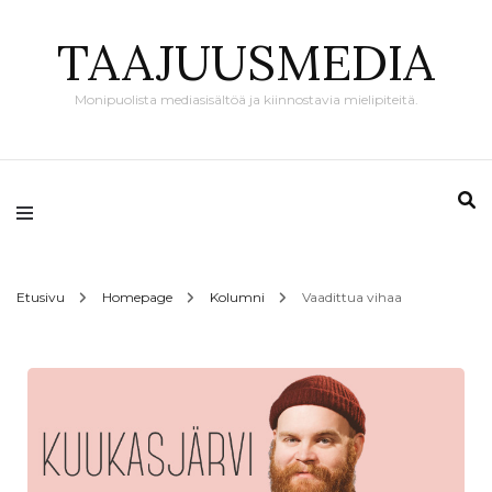
TAAJUUSMEDIA
Monipuolista mediasisältöä ja kiinnostavia mielipiteitä.
Etusivu
Homepage
Kolumni
Vaadittua vihaa