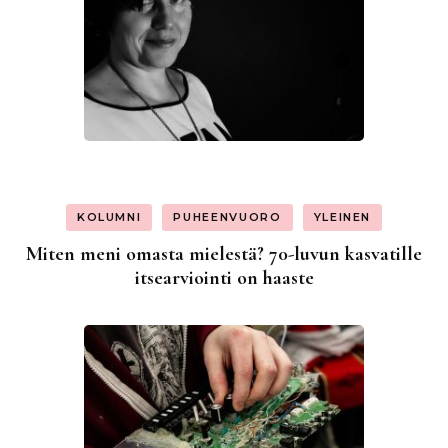
KOLUMNI
PUHEENVUORO
YLEINEN
Miten meni omasta mielestä? 70-luvun kasvatille
itsearviointi on haaste