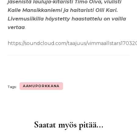
jäsenistä lauluja-kitaristi Timo Oiva, viulisti
Kalle Mansikkaniemi ja haitaristi Olli Kari.
Livemusiikilla höystetty haastattelu on vailla
vertaa
.
https://soundcloud.com/taajuus/vimmaallstars17032
AAMUPORKKANA
Tags:
Saatat myös pitää...
Artikkelien
selaus