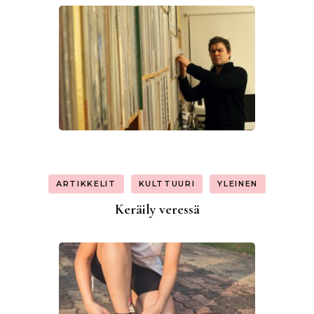
ARTIKKELIT
KULTTUURI
YLEINEN
Keräily veressä