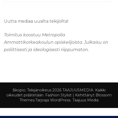
Uutta mediaa uusilta tekijöiltä!
Toimitus koostuu Metropolia
Ammattikorkeakoulun opiskelijoista. Julkaisu on
poliittisesti ja ideologisesti riippumaton.
&kopio; Tekijänoikeus 2026
TAAJUUSMEDIA
. Kaikki
oikeudet pidätetään.
Fashion Stylist | Kehittänyt
Blossom
Themes
.Tarjoaja
WordPress
.
Taajuus Media