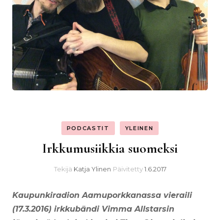
PODCASTIT
YLEINEN
Irkkumusiikkia suomeksi
Tekijä
Katja Ylinen
Päivitetty
1.6.2017
Kaupunkiradion Aamuporkkanassa vieraili
(17.3.2016) irkkubändi Vimma Allstarsin