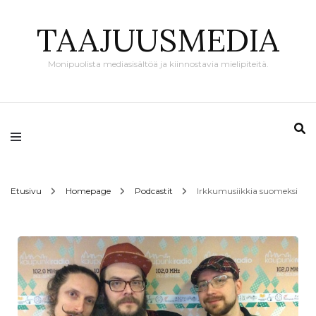
TAAJUUSMEDIA
Monipuolista mediasisältöä ja kiinnostavia mielipiteitä.
Etusivu
Homepage
Podcastit
Irkkumusiikkia suomeksi