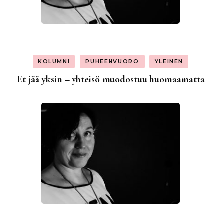
KOLUMNI
PUHEENVUORO
YLEINEN
Et jää yksin – yhteisö muodostuu huomaamatta