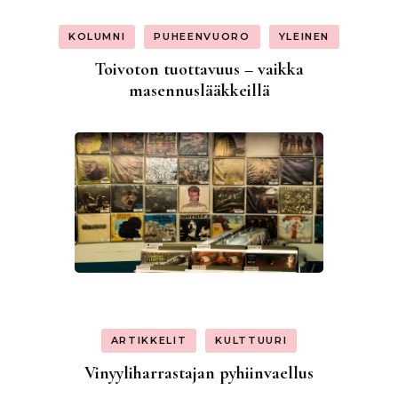
KOLUMNI
PUHEENVUORO
YLEINEN
Toivoton tuottavuus – vaikka
masennuslääkkeillä
ARTIKKELIT
KULTTUURI
Vinyyliharrastajan pyhiinvaellus