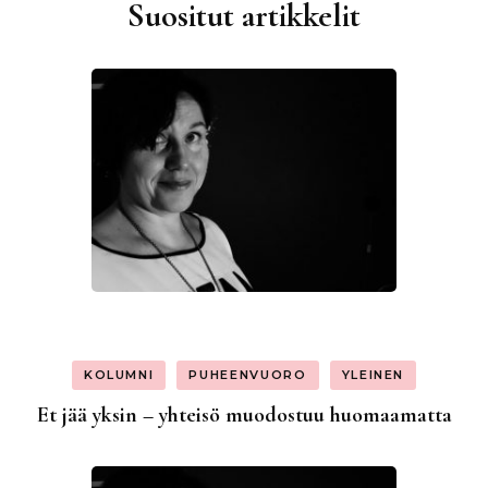
Suositut artikkelit
KOLUMNI
PUHEENVUORO
YLEINEN
Et jää yksin – yhteisö muodostuu huomaamatta