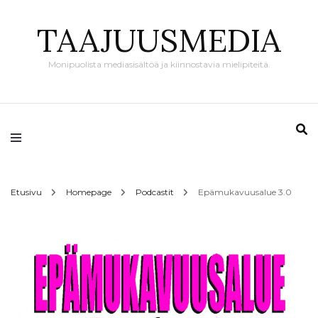
TAAJUUSMEDIA
Monipuolista mediasisältöä ja kiinnostavia mielipiteitä.
Etusivu
Homepage
Podcastit
Epämukavuusalue 3.0