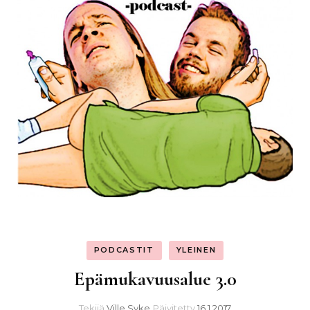
PODCASTIT
YLEINEN
Epämukavuusalue 3.0
Tekijä
Ville Syke
Päivitetty
16.1.2017