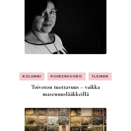
KOLUMNI
PUHEENVUORO
YLEINEN
Toivoton tuottavuus – vaikka
masennuslääkkeillä