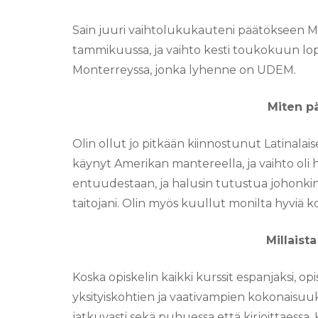
Sain juuri vaihtolukukauteni päätökseen 
tammikuussa, ja vaihto kesti toukokuun lo
Monterreyssa, jonka lyhenne on UDEM.
Miten p
Olin ollut jo pitkään kiinnostunut Latinalai
käynyt Amerikan mantereella, ja vaihto oli 
entuudestaan, ja halusin tutustua johonki
taitojani. Olin myös kuullut monilta hyviä
Millaist
Koska opiskelin kaikki kurssit espanjaksi, opi
yksityiskohtien ja vaativampien kokonaisuuk
jatkuvasti sekä puhuessa että kirjoittaessa.