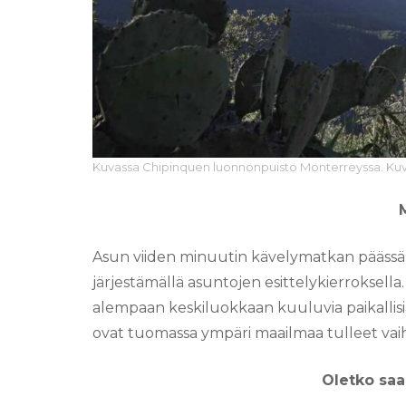
Kuvassa Chipinquen luonnonpuisto Monterreyssa. Kuv
Asun viiden minuutin kävelymatkan päässä y
järjestämällä asuntojen esittelykierroksell
alempaan keskiluokkaan kuuluvia paikallisi
ovat tuomassa ympäri maailmaa tulleet vaih
Oletko saa