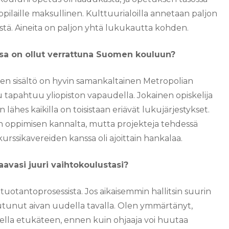
 oppilaille maksullinen. Kulttuurialoilla annetaan paljon
lästä. Aineita on paljon yhtä lukukautta kohden.
ssa on ollut verrattuna Suomen kouluun?
en sisältö on hyvin samankaltainen Metropolian
 tapahtuu yliopiston vapaudella. Jokainen opiskelija
n lähes kaikilla on toisistaan eriävät lukujärjestykset.
 oppimisen kannalta, mutta projekteja tehdessä
rssikavereiden kanssa oli ajoittain hankalaa.
aavasi juuri vaihtokoulustasi?
 tuotantoprosessista. Jos aikaisemmin hallitsin suurin
vautunut aivan uudella tavalla. Olen ymmärtänyt,
olella etukäteen, ennen kuin ohjaaja voi huutaa