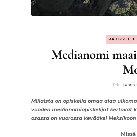
ARTIKKELIT
Medianomi maail
Mo
Tekijä
Anna 
Millaista on opiskella omaa alaa ulkom
vuoden medianomiopiskelijat kertovat k
osassa on vuorossa kevääksi Meksikoon 
Missä