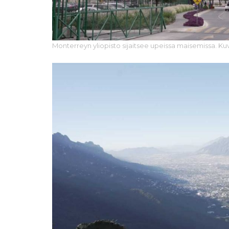
Monterreyn yliopisto sijaitsee upeissa maisemissa. Ku