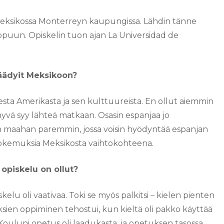
Meksikossa Monterreyn kaupungissa. Lähdin tänne
ppuun. Opiskelin tuon ajan La Universidad de
äädyit Meksikoon?
sesta Amerikasta ja sen kulttuureista. En ollut aiemmin
hyvä syy lähteä matkaan. Osasin espanjaa jo
n maahan paremmin, jossa voisin hyödyntää espanjan
 kokemuksia Meksikosta vaihtokohteena.
a opiskelu on ollut?
skelu oli vaativaa. Toki se myös palkitsi – kielen pienten
sien oppiminen tehostui, kun kieltä oli pakko käyttää
 Kouluni opetus oli laadukasta, ja opetuksen tasossa