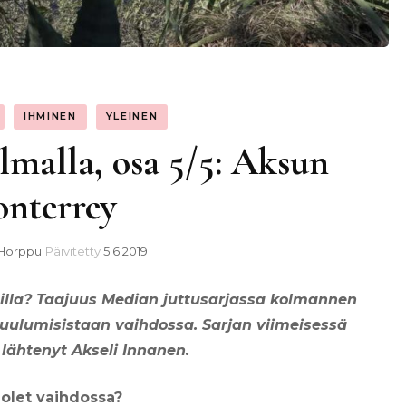
IHMINEN
YLEINEN
malla, osa 5/5: Aksun
nterrey
Horppu
Päivitetty
5.6.2019
ailla? Taajuus Median juttusarjassa kolmannen
uulumisistaan vaihdossa. Sarjan viimeisessä
lähtenyt Akseli Innanen.
 olet vaihdossa?