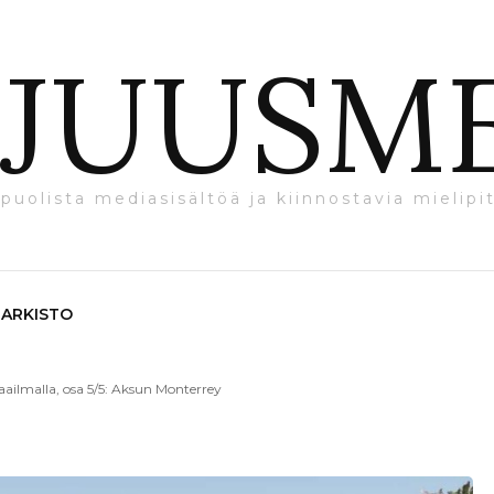
JUUSM
puolista mediasisältöä ja kiinnostavia mielipit
ARKISTO
ilmalla, osa 5/5: Aksun Monterrey