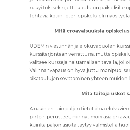
näkyi toki sekin, että koulu on paikallisille
tehtäviä kotiin, joten opiskelu oli myös työ
Mitä eroavaisuuksia opiskelu
UDEM:n viestinnän ja elokuvapuolen kurssi
kurssitarjontaan verrattuna, mutta opiskelu
valitsee kursseja haluamallaan tavalla, jolloi
Valinnanvapaus on hyvä juttu monipuolisen
aikataulujen sovittaminen yhteen muiden ku
Mitä taitoja uskot s
Ainakin erittäin paljon tietotaitoa elokuvien
piirtein perusteet, niin nyt moni asia on a
kuinka paljon asioita täytyy valmistella hu