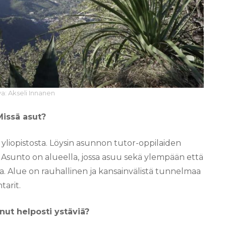
a: Akseli Innanen
Missä asut?
liopistosta. Löysin asunnon tutor-oppilaiden
a. Asunto on alueella, jossa asuu sekä ylempään että
a. Alue on rauhallinen ja kansainvälistä tunnelmaa
tarit.
nut helposti ystäviä?