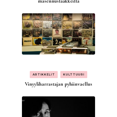
masennuslääkkeillä
ARTIKKELIT
KULTTUURI
Vinyyliharrastajan pyhiinvaellus