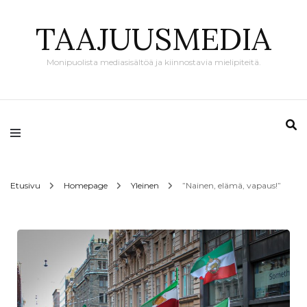
TAAJUUSMEDIA
Monipuolista mediasisältöä ja kiinnostavia mielipiteitä.
Etusivu
Homepage
Yleinen
”Nainen, elämä, vapaus!”