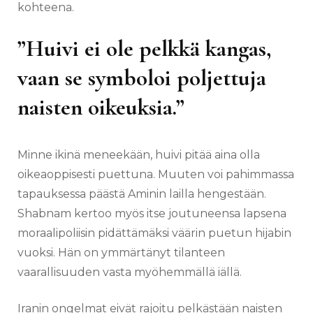
kohteena.
”Huivi ei ole pelkkä kangas,
vaan se symboloi poljettuja
naisten oikeuksia.”
Minne ikinä meneekään, huivi pitää aina olla
oikeaoppisesti puettuna. Muuten voi pahimmassa
tapauksessa päästä Aminin lailla hengestään.
Shabnam kertoo myös itse joutuneensa lapsena
moraalipoliisin pidättämäksi väärin puetun hijabin
vuoksi. Hän on ymmärtänyt tilanteen
vaarallisuuden vasta myöhemmällä iällä.
Iranin ongelmat eivät rajoitu pelkästään naisten