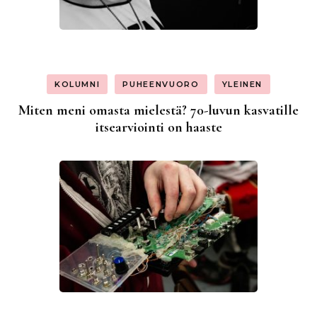
KOLUMNI
PUHEENVUORO
YLEINEN
Miten meni omasta mielestä? 70-luvun kasvatille
itsearviointi on haaste