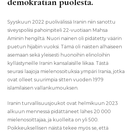
demokratian puolesta.
Syyskuun 2022 puolivälissä Iranin niin sanottu
siveyspoliisi pahoinpiteli 22-vuotiaan Mahsa
Aminin hengiltä. Nuori nainen oli pidätetty väärin
puetun hijabin vuoksi. Tämä oli naisten alhaiseen
asemaan sekä yleisesti huonoihin elinoloihin
kyllästyneille Iranin kansalaisille liikaa. Tästä
seurasi laajoja mielenosoituksia ympäri Irania, jotka
ovat olleet suurimpia sitten vuoden 1979
islamilaisen vallankumouksen.
Iranin turvallisuusjoukot ovat helmikuun 2023
alkuun mennessä pidättäneet lähes 20 000
mielenosoittajaa, ja kuolleita on yli 500.
Poikkeuksellisen näistä tekee myös se, että