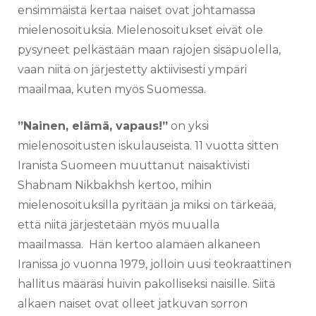
ensimmäistä kertaa naiset ovat johtamassa
mielenosoituksia. Mielenosoitukset eivät ole
pysyneet pelkästään maan rajojen sisäpuolella,
vaan niitä on järjestetty aktiivisesti ympäri
maailmaa, kuten myös Suomessa.
”Nainen, elämä, vapaus!”
on yksi
mielenosoitusten iskulauseista. 11 vuotta sitten
Iranista Suomeen muuttanut naisaktivisti
Shabnam Nikbakhsh kertoo, mihin
mielenosoituksilla pyritään ja miksi on tärkeää,
että niitä järjestetään myös muualla
maailmassa. Hän kertoo alamäen alkaneen
Iranissa jo vuonna 1979, jolloin uusi teokraattinen
hallitus määräsi huivin pakolliseksi naisille. Siitä
alkaen naiset ovat olleet jatkuvan sorron