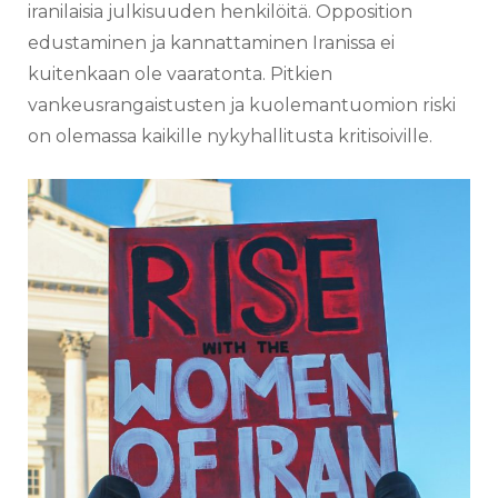
iranilaisia julkisuuden henkilöitä. Opposition
edustaminen ja kannattaminen Iranissa ei
kuitenkaan ole vaaratonta. Pitkien
vankeusrangaistusten ja kuolemantuomion riski
on olemassa kaikille nykyhallitusta kritisoiville.