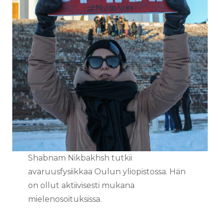
Shabnam Nikbakhsh tutkii
avaruusfysiikkaa Oulun yliopistossa. Hän
on ollut aktiivisesti mukana
mielenosoituksissa.