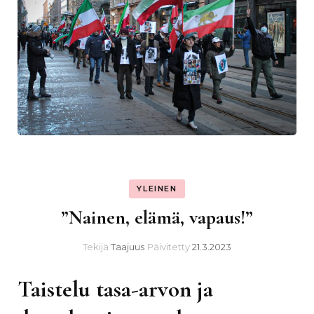
YLEINEN
”Nainen, elämä, vapaus!”
Tekijä
Taajuus
Päivitetty
21.3.2023
Taistelu tasa-arvon ja