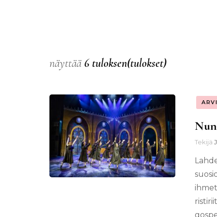
näyttää
6 tuloksen(tulokset)
ARV
Nunn
Tekijä
Lahde
suosi
ihmet
risti
gospe