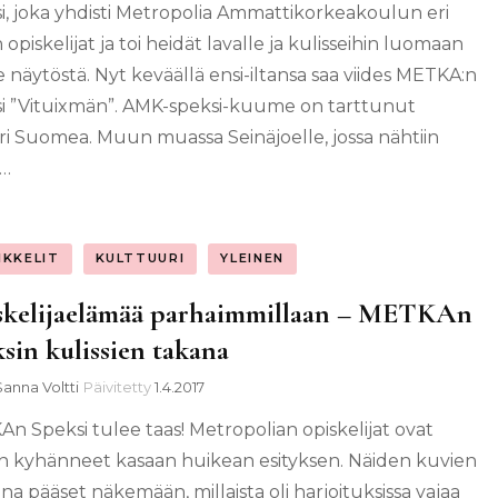
i, joka yhdisti Metropolia Ammattikorkeakoulun eri
 opiskelijat ja toi heidät lavalle ja kulisseihin luomaan
 näytöstä. Nyt keväällä ensi-iltansa saa viides METKA:n
i ”Vituixmän”. AMK-speksi-kuume on tarttunut
i Suomea. Muun muassa Seinäjoelle, jossa nähtiin
 …
IKKELIT
KULTTUURI
YLEINEN
skelijaelämää parhaimmillaan – METKAn
sin kulissien takana
Sanna Voltti
Päivitetty
1.4.2017
n Speksi tulee taas! Metropolian opiskelijat ovat
en kyhänneet kasaan huikean esityksen. Näiden kuvien
a pääset näkemään, millaista oli harjoituksissa vajaa