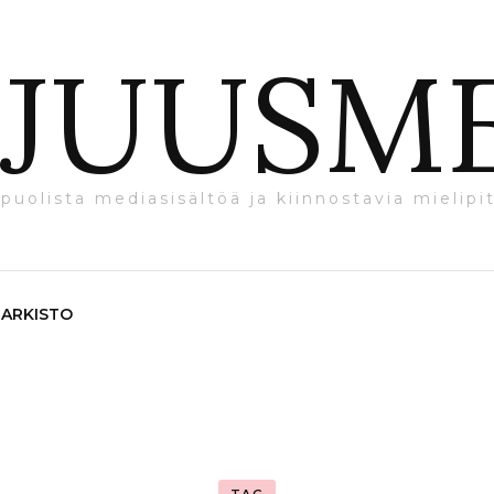
JUUSM
puolista mediasisältöä ja kiinnostavia mielipit
ARKISTO