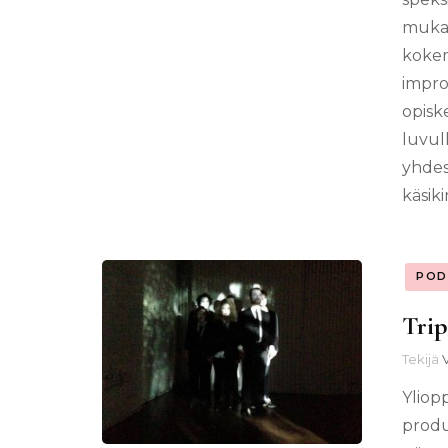
mukan
kokem
impro
opisk
luvull
yhdes
käsik
POD
Trip
Tekijä
Yliopp
produ