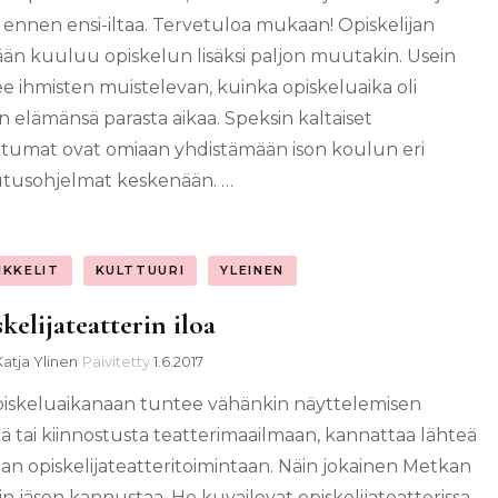
o ennen ensi-iltaa. Tervetuloa mukaan! Opiskelijan
än kuuluu opiskelun lisäksi paljon muutakin. Usein
e ihmisten muistelevan, kuinka opiskeluaika oli
n elämänsä parasta aikaa. Speksin kaltaiset
tumat ovat omiaan yhdistämään ison koulun eri
tusohjelmat keskenään. …
IKKELIT
KULTTUURI
YLEINEN
kelijateatterin iloa
Katja Ylinen
Päivitetty
1.6.2017
piskeluaikanaan tuntee vähänkin näyttelemisen
ää tai kiinnostusta teatterimaailmaan, kannattaa lähteä
n opiskelijateatteritoimintaan. Näin jokainen Metkan
in jäsen kannustaa. He kuvailevat opiskelijateatterissa