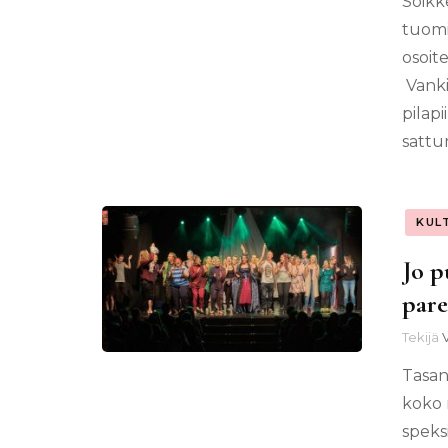
Soikke
tuomi
osoit
Vanki
pilapi
sattu
KUL
Jo p
par
Tekijä
V
Tasan
koko
speksi