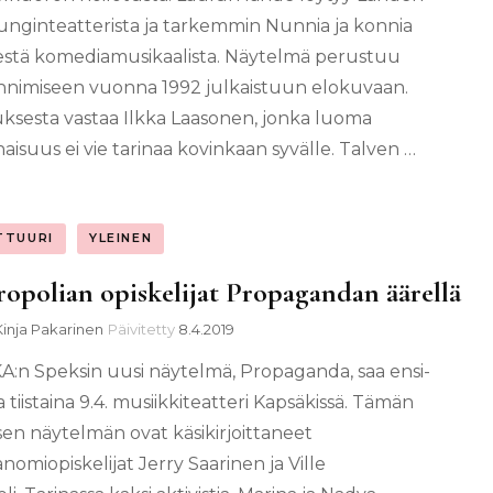
nginteatterista ja tarkemmin Nunnia ja konnia
estä komediamusikaalista. Näytelmä perustuu
nimiseen vuonna 1992 julkaistuun elokuvaan.
ksesta vastaa Ilkka Laasonen, jonka luoma
aisuus ei vie tarinaa kovinkaan syvälle. Talven …
TTUURI
YLEINEN
opolian opiskelijat Propagandan äärellä
Kinja Pakarinen
Päivitetty
8.4.2019
:n Speksin uusi näytelmä, Propaganda, saa ensi-
a tiistaina 9.4. musiikkiteatteri Kapsäkissä. Tämän
sen näytelmän ovat käsikirjoittaneet
nomiopiskelijat Jerry Saarinen ja Ville