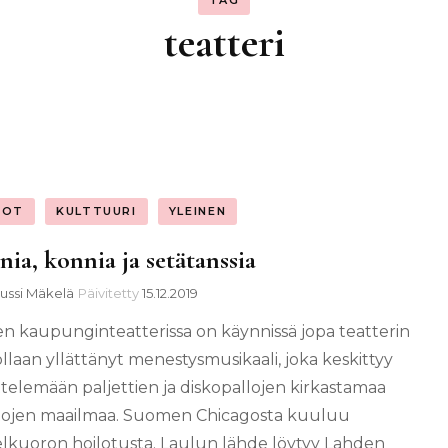
TAG
teatteri
IOT
KULTTUURI
YLEINEN
ia, konnia ja setätanssia
Jussi Mäkelä
Päivitetty
15.12.2019
n kaupunginteatterissa on käynnissä jopa teatterin
ollaan yllättänyt menestysmusikaali, joka keskittyy
telemään paljettien ja diskopallojen kirkastamaa
riitojen maailmaa. Suomen Chicagosta kuuluu
lkuoron hoilotusta. Laulun lähde löytyy Lahden