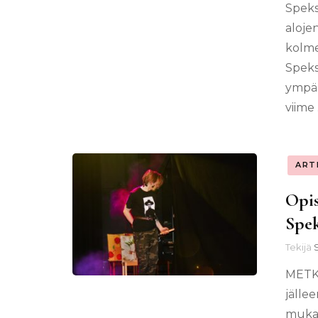
Speks
alojen
kolme
Speks
ympär
viime
ART
Opi
Spek
Tekijä
METKA
jälle
mukan