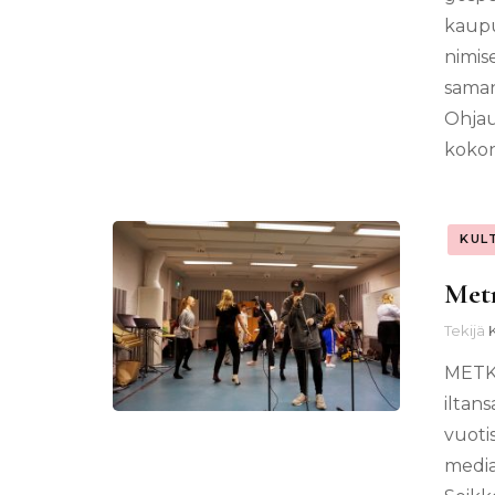
kaupu
nimis
saman
Ohjau
kokon
KUL
Metr
Tekijä
METKA
iltans
vuoti
media