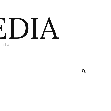
EDIA
eitä.