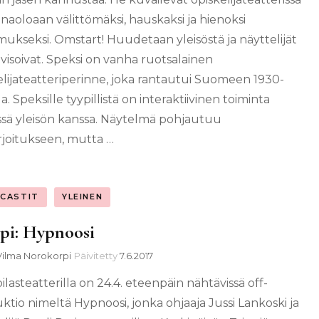
aoloaan välittömäksi, hauskaksi ja hienoksi
ukseksi. Omstart! Huudetaan yleisöstä ja näyttelijät
visoivat. Speksi on vanha ruotsalainen
elijateatteriperinne, joka rantautui Suomeen 1930-
a. Speksille tyypillistä on interaktiivinen toiminta
sä yleisön kanssa. Näytelmä pohjautuu
irjoitukseen, mutta …
CASTIT
YLEINEN
pi: Hypnoosi
Vilma Norokorpi
Päivitetty
7.6.2017
ilasteatterilla on 24.4. eteenpäin nähtävissä off-
ktio nimeltä Hypnoosi, jonka ohjaaja Jussi Lankoski ja