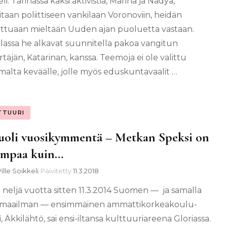
li. Tarinassa kaksi aktivistia, Marina ja Nadya,
taan poliittiseen vankilaan Voronoviin, heidän
ettuaan mieltään Uuden ajan puoluetta vastaan.
lassa he alkavat suunnitella pakoa vangitun
irtäjän, Katarinan, kanssa. Teemoja ei ole valittu
malta keväälle, jolle myös eduskuntavaalit …
TTUURI
uoli vuosikymmentä – Metkan Speksi on
empaa kuin…
ille Soikkeli
Päivitetty
11.3.2018
 neljä vuotta sitten 11.3.2014 Suomen — ja samalla
 maailman — ensimmäinen ammattikorkeakoulu-
, Äkkilähtö, sai ensi-iltansa kulttuuriareena Gloriassa.