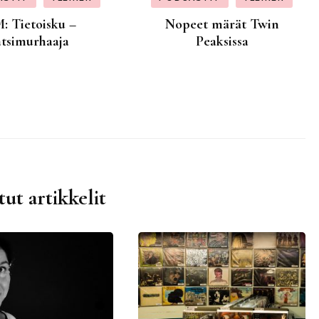
: Tietoisku –
Nopeet märät Twin
atsimurhaaja
Peaksissa
tut artikkelit