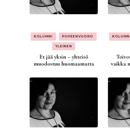
KOLUMNI
PUHEENVUORO
KOLUMN
YLEINEN
Et jää yksin – yhteisö
Toivo
muodostuu huomaamatta
vaikka 