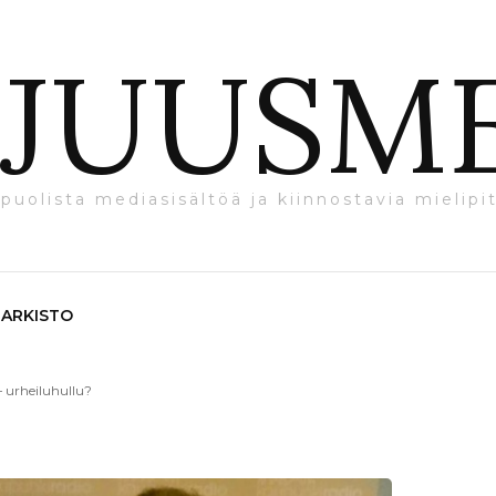
JUUSM
puolista mediasisältöä ja kiinnostavia mielipit
ARKISTO
– urheiluhullu?