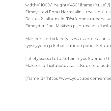
width=”100%” height=”450″ iframe=”true” /]
Pimeys teki Eppu Normaalin Urheiluhullu-k
Rautaa 2 -albumille. Tästä innostuneena K
Pimeyden Joel Mäkisen puhumaan urheilu
Mäkinen kertoi lähetyksessä suhteestaan ur
fyysisyyden ja kehollisuuden pohdiskeluun
Lähetyksessä tutustuttiin myös Suomen Urhe
Mäkisen urheilutietovisaan. Kuuntele podcast
[iframe id=”https://www.youtube.com/emb