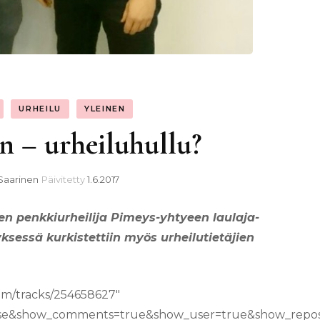
URHEILU
YLEINEN
n – urheiluhullu?
Saarinen
Päivitetty
1.6.2017
nen penkkiurheilija Pimeys-yhtyeen laulaja-
ksessä kurkistettiin myös urheilutietäjien
om/tracks/254658627″
alse&show_comments=true&show_user=true&show_repost