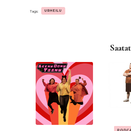
URHEILU
Tags:
Saatat
Artikkelien
selaus
PODC