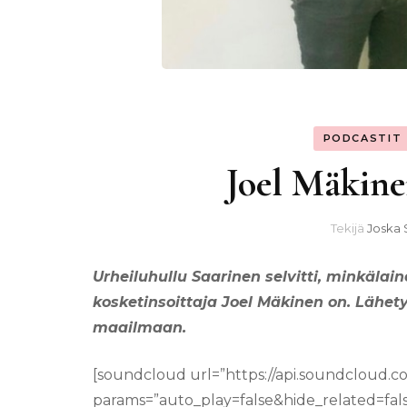
PODCASTIT
Joel Mäkine
Tekijä
Joska 
Urheiluhullu Saarinen selvitti, minkälai
kosketinsoittaja Joel Mäkinen on. Lähety
maailmaan.
[soundcloud url=”https://api.soundcloud.c
params=”auto_play=false&hide_related=f