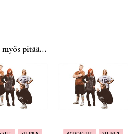
 myös pitää...
ASTIT
YLEINEN
PODCASTIT
YLEINEN