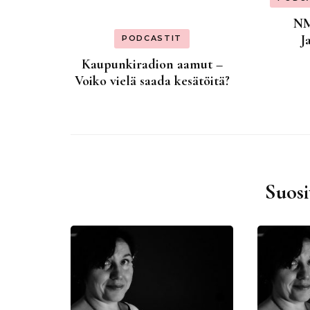
NM
J
PODCASTIT
Kaupunkiradion aamut –
Voiko vielä saada kesätöitä?
Suosi