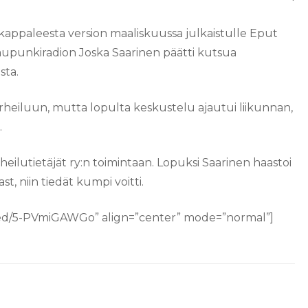
appaleesta version maaliskuussa julkaistulle Eput
aupunkiradion Joska Saarinen päätti kutsua
sta.
heiluun, mutta lopulta keskustelu ajautui liikunnan,
.
ilutietäjät ry:n toimintaan. Lopuksi Saarinen haastoi
, niin tiedät kumpi voitti.
ed/5-PVmiGAWGo” align=”center” mode=”normal”]