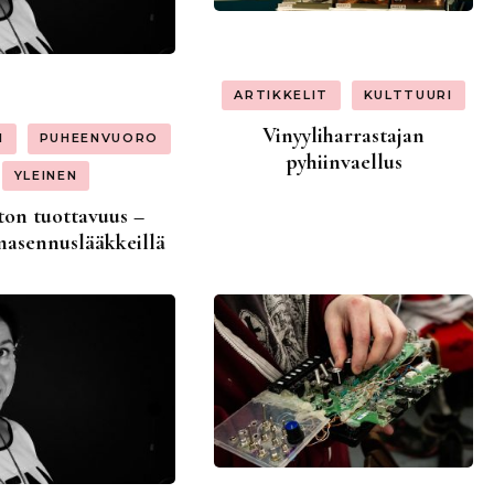
ARTIKKELIT
KULTTUURI
Vinyyliharrastajan
I
PUHEENVUORO
pyhiinvaellus
YLEINEN
ton tuottavuus –
masennuslääkkeillä