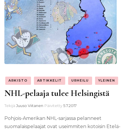
ARKISTO
ARTIKKELIT
URHEILU
YLEINEN
NHL-pelaaja tulee Helsingistä
Tekijä
Juuso Viitanen
Päivitetty
5.7.2017
Pohjois-Amerikan NHL-sarjassa pelanneet
suomalaispelaajat ovat useimmiten kotoisin Etelä-