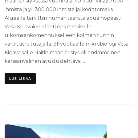
maanjäristyksessä vuonna 2010 kuoli yli 220 000
ihmistä ja yli 300 000 ihmistä jäi kodittomaksi.
Alueelle tarvittiin humanitääristä apua nopeasti.
Vesa Kirjavainen lähti ensimmäiselle
ulkomaankomennukselleen kolmen tunnin
varoitusroitusajalla. 31-vuotiaalle mikrobiologi Vesa
Kirjavaiselle Haitin maanjäristys oli ensimmäinen
kansainvälinen avustustehtävä. …
LUE LISÄÄ