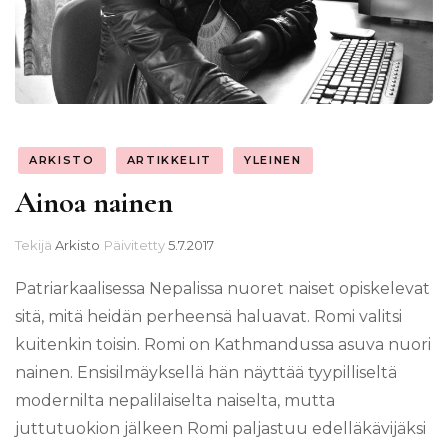
ARKISTO
ARTIKKELIT
YLEINEN
Ainoa nainen
Tekijä
Arkisto
Päivitetty
5.7.2017
Patriarkaalisessa Nepalissa nuoret naiset opiskelevat
sitä, mitä heidän perheensä haluavat. Romi valitsi
kuitenkin toisin. Romi on Kathmandussa asuva nuori
nainen. Ensisilmäyksellä hän näyttää tyypilliseltä
modernilta nepalilaiselta naiselta, mutta
juttutuokion jälkeen Romi paljastuu edelläkävijäksi