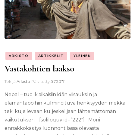
ARKISTO
ARTIKKELIT
YLEINEN
Vastakohtien laakso
Tekijä
Arkisto
Päivitetty
5.7.2017
Nepal – tuo ikiaikaisiin idän viisauksiin ja
elämäntapoihin kulminoituva henkisyyden mekka
teki kujeilevaan kuljeskelijaan lähtemättömän
vaikutuksen. [soliloquy id=”222″] Moni
ennakkokäsitys luonnontilassa olevasta