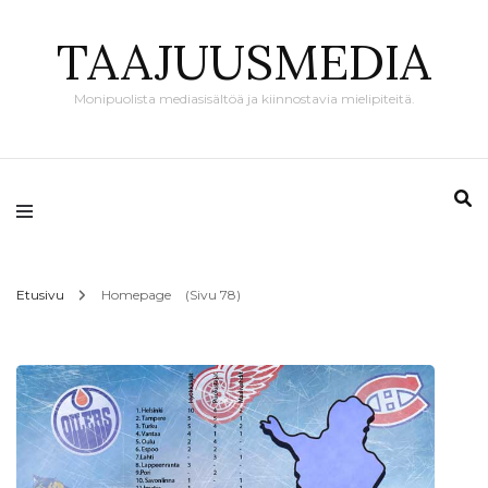
TAAJUUSMEDIA
Monipuolista mediasisältöä ja kiinnostavia mielipiteitä.
Etusivu
Homepage
(Sivu 78)