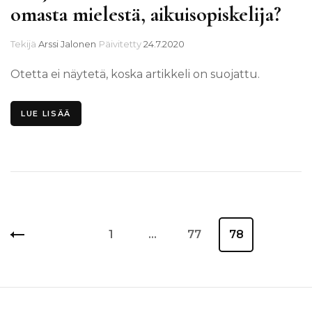
omasta mielestä, aikuisopiskelija?
Tekijä
Arssi Jalonen
Päivitetty
24.7.2020
Otetta ei näytetä, koska artikkeli on suojattu.
LUE LISÄÄ
Artikkelien
Sivu
1
…
Sivu
77
Sivu
78
sivutus