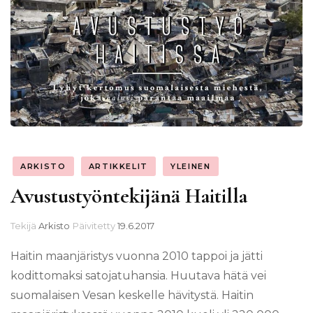
ARKISTO
ARTIKKELIT
YLEINEN
Avustustyöntekijänä Haitilla
Tekijä
Arkisto
Päivitetty
19.6.2017
Haitin maanjäristys vuonna 2010 tappoi ja jätti
kodittomaksi satojatuhansia. Huutava hätä vei
suomalaisen Vesan keskelle hävitystä. Haitin